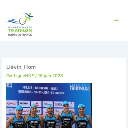
Aller
au
contenu
Liévin_Hom
Par
LigueHDF
/
19 juin 2023