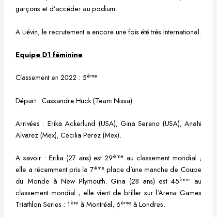
garçons et d’accéder au podium.
A Liévin, le recrutement a encore une fois été très international.
Equipe D1 féminine
ème
Classement en 2022 : 5
Départ : Cassandre Huck (Team Nissa)
Arrivées : Erika Ackerlund (USA), Gina Sereno (USA), Anahi
Alvarez (Mex), Cecilia Perez (Mex).
ème
A savoir : Erika (27 ans) est 29
au classement mondial ;
ème
elle a récemment pris la 7
place d’une manche de Coupe
ème
du Monde à New Plymouth. Gina (28 ans) est 45
au
classement mondial ; elle vient de briller sur l’Arena Games
ère
ème
Triathlon Series : 1
à Montréal, 6
à Londres.