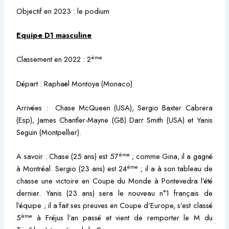
Objectif en 2023 : le podium
Equipe D1 masculine
ème
Classement en 2022 : 2
Départ : Raphaël Montoya (Monaco)
Arrivées : Chase McQueen (USA), Sergio Baxter Cabrera
(Esp), James Chantler-Mayne (GB) Darr Smith (USA) et Yanis
Seguin (Montpellier).
ème
A savoir : Chase (25 ans) est 57
; comme Gina, il a gagné
ème
à Montréal. Sergio (23 ans) est 24
; il a à son tableau de
chasse une victoire en Coupe du Monde à Pontevedra l’été
dernier. Yanis (23 ans) sera le nouveau n°1 français de
l’équipe ; il a fait ses preuves en Coupe d’Europe, s’est classé
ème
5
à Fréjus l’an passé et vient de remporter le M du