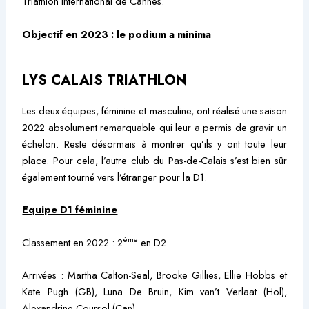
Triathlon International de Cannes.
Objectif en 2023 : le podium a minima
LYS CALAIS TRIATHLON
Les deux équipes, féminine et masculine, ont réalisé une saison
2022 absolument remarquable qui leur a permis de gravir un
échelon. Reste désormais à montrer qu’ils y ont toute leur
place. Pour cela, l’autre club du Pas-de-Calais s’est bien sûr
également tourné vers l’étranger pour la D1.
Equipe D1 féminine
ème
Classement en 2022 : 2
en D2
Arrivées : Martha Calton-Seal, Brooke Gillies, Ellie Hobbs et
Kate Pugh (GB), Luna De Bruin, Kim van’t Verlaat (Hol),
Alexandrine Coursol (Can).