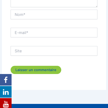
Nom*
E-
mail*
Site