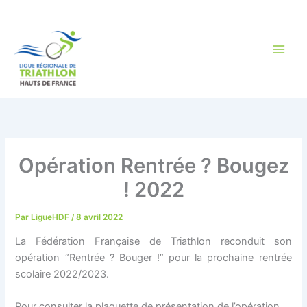
Aller
au
contenu
Opération Rentrée ? Bougez
! 2022
Par
LigueHDF
/
8 avril 2022
La Fédération Française de Triathlon reconduit son
opération “Rentrée ? Bouger !” pour la prochaine rentrée
scolaire 2022/2023.
Pour consulter la plaquette de présentation de l’opération