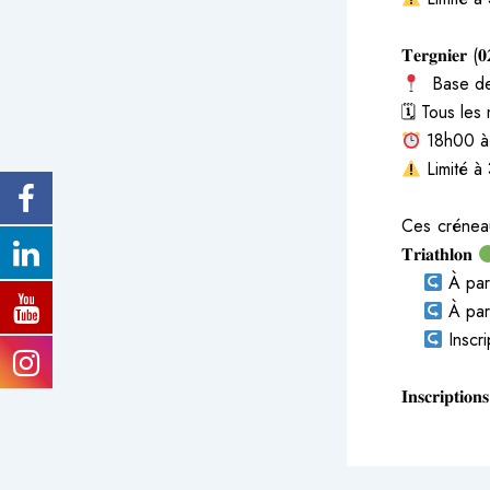
𝐓𝐞𝐫𝐠𝐧𝐢𝐞𝐫 (𝟎
​ Base de
🗓 Tous les
18h00 à
Limité à 
Ces créneaux 
𝐓𝐫𝐢𝐚𝐭𝐡𝐥𝐨𝐧
​ ​ ​ ​
À par
​ ​ ​ ​
À part
​ ​ ​ ​
Inscri
𝐈𝐧𝐬𝐜𝐫𝐢𝐩𝐭𝐢𝐨𝐧