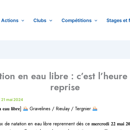
Actions
Clubs
Compétitions
Stages et 
ion en eau libre : c’est l’heure
reprise
/
21 mai 2024
𝐧 𝐞𝐚𝐮 𝐥𝐢𝐛𝐫𝐞]
Gravelines / Rieulay / Tergnier
de natation en eau libre reprennent dès ce 𝐦𝐞𝐫𝐜𝐫𝐞𝐝𝐢 𝟐𝟐 𝐦𝐚𝐢 𝟐