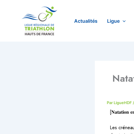
Aller
au
contenu
Actualités
Ligue
Natat
Par
LigueHDF
[𝐍𝐚𝐭𝐚𝐭𝐢𝐨𝐧 𝐞
Les créneaux 