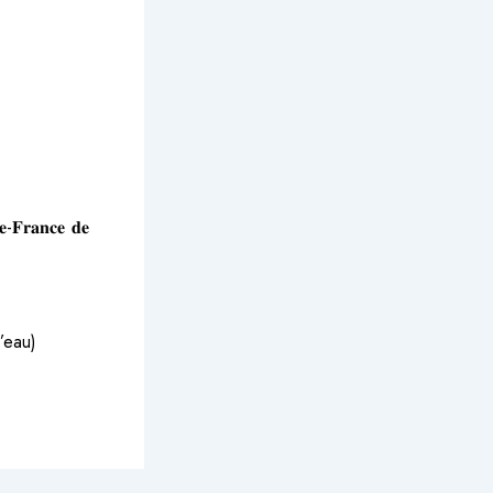
𝐚𝐧𝐜𝐞 𝐝𝐞
l’eau)