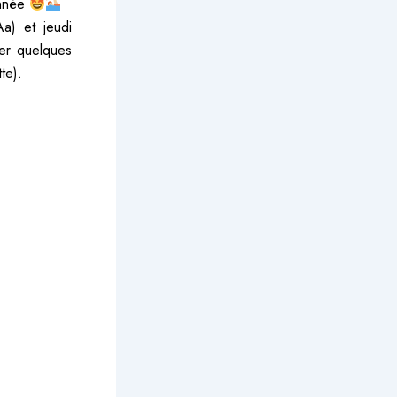
année
a) et jeudi
ter quelques
te).