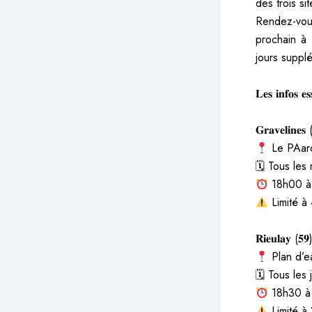
des trois s
Rendez-vou
prochain à 
jours supplé
𝐋𝐞𝐬 𝐢𝐧𝐟𝐨𝐬 𝐞𝐬
𝐆𝐫𝐚𝐯𝐞𝐥𝐢𝐧𝐞𝐬 
Le PAarc
🗓 Tous les
18h00 à 
Limité à 
𝐑𝐢𝐞𝐮𝐥𝐚𝐲 (𝟓𝟗
Plan d’e
🗓 Tous les 
18h30 à
Limité à 