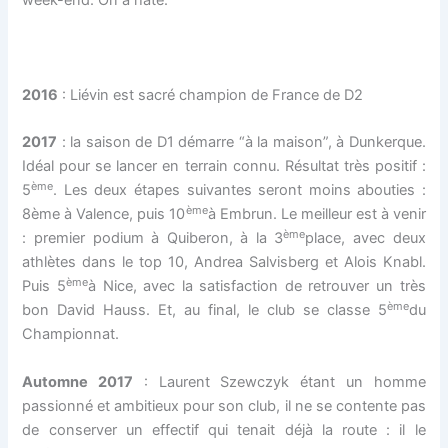
week-end. On a hâte.
2016
: Liévin est sacré champion de France de D2
2017
: la saison de D1 démarre “à la maison”, à Dunkerque.
Idéal pour se lancer en terrain connu. Résultat très positif :
ème
5
. Les deux étapes suivantes seront moins abouties :
ème
8ème à Valence, puis 10
à Embrun. Le meilleur est à venir
ème
: premier podium à Quiberon, à la 3
place, avec deux
athlètes dans le top 10, Andrea Salvisberg et Alois Knabl.
ème
Puis 5
à Nice, avec la satisfaction de retrouver un très
ème
bon David Hauss. Et, au final, le club se classe 5
du
Championnat.
Automne 2017
: Laurent Szewczyk étant un homme
passionné et ambitieux pour son club, il ne se contente pas
de conserver un effectif qui tenait déjà la route : il le