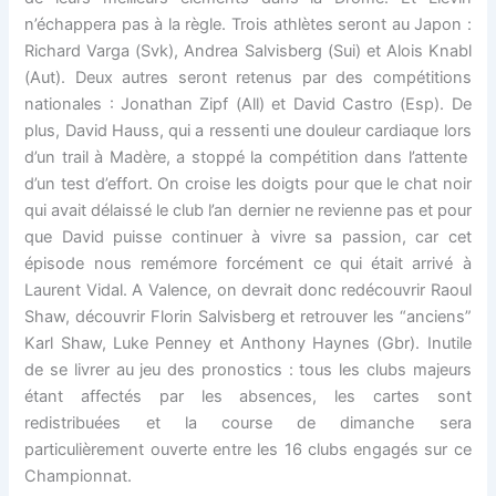
n’échappera pas à la règle. Trois athlètes seront au Japon :
Richard Varga (Svk), Andrea Salvisberg (Sui) et Alois Knabl
(Aut). Deux autres seront retenus par des compétitions
nationales : Jonathan Zipf (All) et David Castro (Esp). De
plus, David Hauss, qui a ressenti une douleur cardiaque lors
d’un trail à Madère, a stoppé la compétition dans l’attente
d’un test d’effort. On croise les doigts pour que le chat noir
qui avait délaissé le club l’an dernier ne revienne pas et pour
que David puisse continuer à vivre sa passion, car cet
épisode nous remémore forcément ce qui était arrivé à
Laurent Vidal. A Valence, on devrait donc redécouvrir Raoul
Shaw, découvrir Florin Salvisberg et retrouver les “anciens”
Karl Shaw, Luke Penney et Anthony Haynes (Gbr). Inutile
de se livrer au jeu des pronostics : tous les clubs majeurs
étant affectés par les absences, les cartes sont
redistribuées et la course de dimanche sera
particulièrement ouverte entre les 16 clubs engagés sur ce
Championnat.