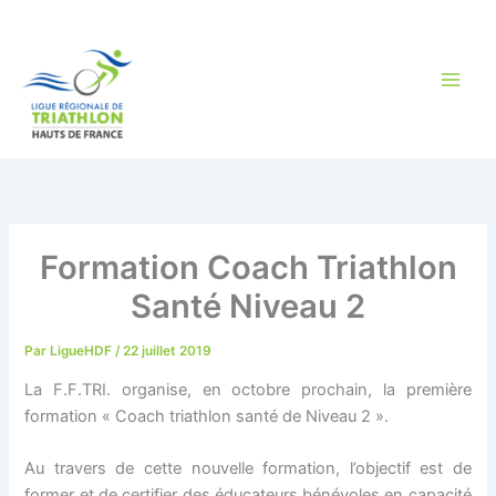
Aller
au
contenu
Formation Coach Triathlon
Santé Niveau 2
Par
LigueHDF
/
22 juillet 2019
La F.F.TRI. organise, en octobre prochain, la première
formation « Coach triathlon santé de Niveau 2 ».
Au travers de cette nouvelle formation, l’objectif est de
former et de certifier des éducateurs bénévoles en capacité