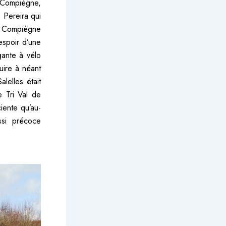
, Compiègne,
e Pereira qui
, Compiègne
espoir d’une
gante à vélo
uire à néant
lelles était
e Tri Val de
ciente qu’au-
ssi précoce