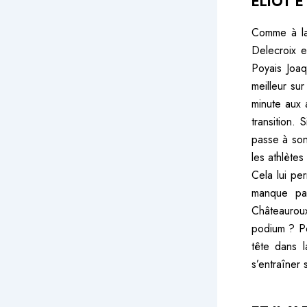
ELIOT 
Comme à la 
Delecroix et
Poyais Joaq
meilleur su
minute aux a
transition.
passe à son
les athlètes
Cela lui pe
manque pas
Châteaurou
podium ? Pou
tête dans l
s’entraîner