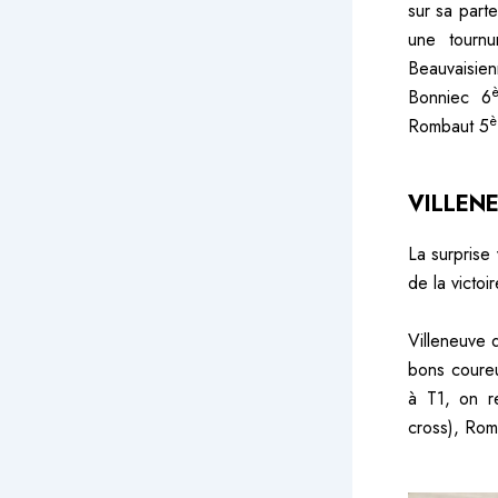
sur sa part
une tournu
Beauvaisien
Bonniec 6
è
Rombaut 5
VILLEN
La surprise
de la victoi
Villeneuve 
bons coureu
à T1, on r
cross), Rom