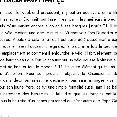
ET OSCAR REMETTENT ÇA
maison le week-end précédent, il y eut un boulevard entre El
 les autres. Eliot sait tout faire. Il est parmi les meilleurs à pie
uin Witte parvint encore à coller à ses basques jusqu’à T1. Il es
r le vélo, mettant une demi-minute au Villeneuvois Tom Dumortier e
utres. Ajoutez à cela le fait qu’il est aussi déjà passé maître dan
 Si vous en avez l’occasion, regardez la prochaine fois le peu de
 emplacement et comment il enfourche le vélo. Habituellement, ce
 de haut niveau que l’on voit sauter sur un vélo poussé à vitesse a
rmet de larguer tout le monde à T1. Un autre élément qui fait sa f
 d’ambition. Pour son prochain objectif, le Championnat 
x dans deux semaines, ne déclara-t-il pas sans ambages viser 
r son jeune frère, ce fut une simple formalité aussi, tant il se b
a catégorie des benjamins. Il faut dire que les frangins ont 
 sous la houlette d’un coach personnel qui n’est autre que Papa Ga