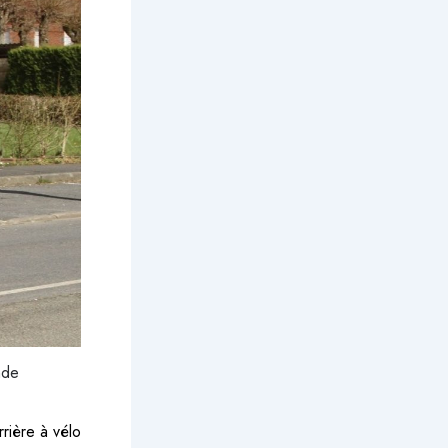
nde
rrière à vélo