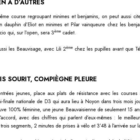
 EN A D’AUTRES
ême course regroupant minimes et benjamins, on peut aussi cite
n dauphin d’Eliot en minimes et Pilar vainqueure chez les benj
ème
cio qui, sur l’open, sera 3
cadet.
ème
ussi les Beauvisage, avec Lili 2
chez les pupilles avant que T
IS SOURIT, COMPIÈGNE PLEURE
ntrées jeunes, place aux plats de résistance avec les courses 
i-finale nationale de D3 qui aura lieu à Noyon dans trois mois jou
uve 100% féminine, une jeune Beauvaisienne de seulement 15 ans
accord, avec des chiffres qui parlent d’eux-mêmes : le meilleu
rois segments, 2 minutes de prises à vélo et 3’48 à l’arrivée sur l