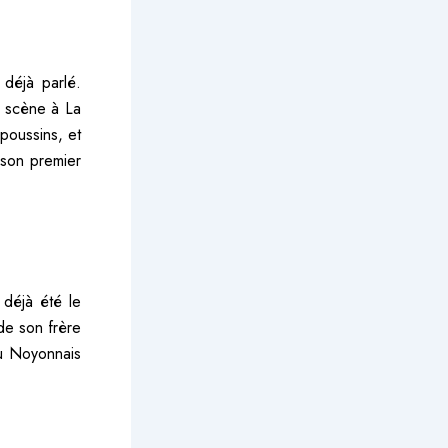
 déjà parlé.
n scène à La
 poussins, et
r son premier
 déjà été le
 de son frère
au Noyonnais