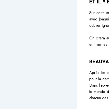
ET IL Y
Sur cette m
avec Joaqui
oublier Igna
On citera a
en minimes.
BEAUVA
Après les e
pour la dem
Dans l’épre
le monde d’
chacun des t