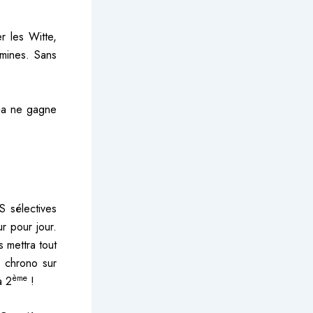
r les Witte,
amines. Sans
éa ne gagne
S sélectives
r pour jour.
 mettra tout
r chrono sur
ème
a 2
!