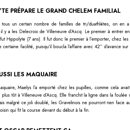
YTE PRÉPARE LE GRAND CHELEM FAMILIAL
tous un certain nombre de familles de tri/duathlètes, on en a
, il y a les Delecroix de Villeneuve d’Ascq. Le premier à entrer e
fut Hippolyte (7 ans). Il fut donc le premier à l’emporter, chez les
certaine facilité, puisqu’il boucla l’affaire avec 42’’ d’avance su
AUSSI LES MAQUAIRE
quaire, Maelys l’a emporté chez les pupilles, comme cela avait
s plus tôt à Villeneuve d’Ascq. Elle franchit la ligne dans la foulée
is malgré ce joli doublé, les Gravelinois ne pourront rien face 
sin qui fit la course devant du début à la fin.