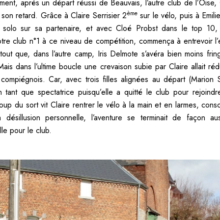
ment, après un départ réussi de Beauvais, l’autre club de l’Oise
ème
re son retard. Grâce à Claire Serrisier 2
sur le vélo, puis à Emili
n solo sur sa partenaire, et avec Cloé Probst dans le top 10
notre club n°1 à ce niveau de compétition, commença à entrevoir l’
urtout que, dans l’autre camp, Iris Delmote s’avéra bien moins frin
Mais dans l’ultime boucle une crevaison subie par Claire allait réd
 compiégnois. Car, avec trois filles alignées au départ (Marion Sa
 tant que spectatrice puisqu’elle a quitté le club pour rejoindr
up du sort vit Claire rentrer le vélo à la main et en larmes, cons
 désillusion personnelle, l’aventure se terminait de façon au
lle pour le club.