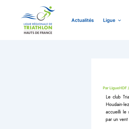
Aller
au
contenu
Actualités
Ligue
Par
LigueHDF
Le club Tri
Houdain-le
accueilli l
par un vent