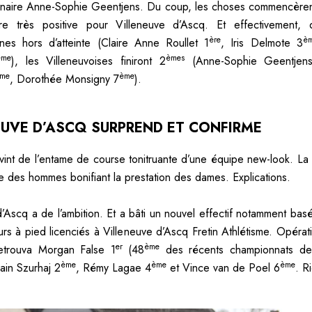
enaire Anne-Sophie Geentjens. Du coup, les choses commencère
re très positive pour Villeneuve d’Ascq. Et effectivement, d
ère
è
nes hors d’atteinte (Claire Anne Roullet 1
, Iris Delmote 3
ème
èmes
), les Villeneuvoises finiront 2
(Anne-Sophie Geentjen
me
ème
, Dorothée Monsigny 7
).
EUVE D’ASCQ SURPREND ET CONFIRME
 vint de l’entame de course tonitruante d’une équipe new-look. La 
re des hommes bonifiant la prestation des dames. Explications.
d’Ascq a de l’ambition. Et a bâti un nouvel effectif notamment basé
rs à pied licenciés à Villeneuve d’Ascq Fretin Athlétisme. Opérati
er
ème
etrouva Morgan False 1
(48
des récents championnats de
ème
ème
ème
ain Szurhaj 2
, Rémy Lagae 4
et Vince van de Poel 6
. R