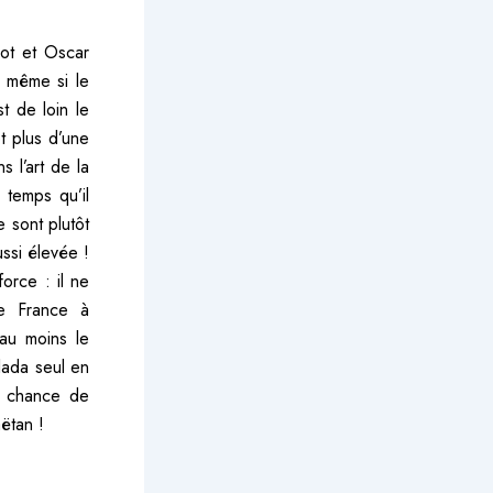
iot et Oscar
d, même si le
t de loin le
t plus d’une
s l’art de la
 temps qu’il
 sont plutôt
ussi élevée !
orce : il ne
de France à
au moins le
alada seul en
la chance de
ëtan !