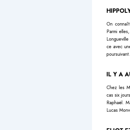
HIPPOL
On connaît 
Parmi elles
Longueville 
ce avec une 
poursuivant.
IL Y A 
Chez les Ma
cas six jour
Raphaël. Ma
Lucas Monvoi