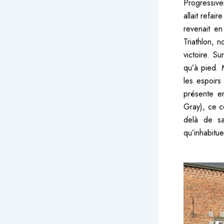
Progressive
allait refai
revenait e
Triathlon, 
victoire. S
qu’à pied. 
les espoirs
présente en
Gray), ce co
delà de sa
qu’inhabitue