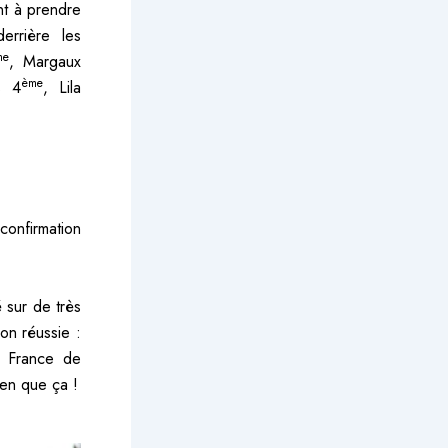
nt à prendre
errière les
me
, Margaux
ème
s 4
, Lila
confirmation
 sur de très
on réussie :
 France de
ien que ça !