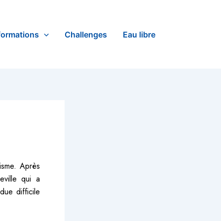
formations
Challenges
Eau libre
risme. Après
ville qui a
ue difficile