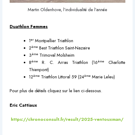
Martin Oldenhove, l’individualité de l’année
Duathlon Femmes
er
1
Montpellier Triathlon
ème
2
Best Triathlon Saint-Nazaire
ème
3
Trimoval Molsheim
ème
ème
8
R. C. Arras Triathlon (16
Charlotte
Thienpont)
ème
ème
12
Triathlon Littoral 59 (24
Marie Leleu)
Pour plus de détails cliquez sur le lien ci-dessous.
Eric Cattiaux
https://chronoconsult.fr/result/2025-ventouxman/