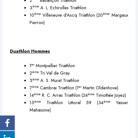
2
Besançon Triathlon
ème
3
A. L. Echirolles Triathlon
ème
ème
10
Villeneuve d’Ascq Triathlon (20
Margaux
Pierron)
Duathlon Hommes
er
1
Montpellier Triathlon
ème
2
Tri Val de Gray
ème
3
A. S. Muret Triathlon
ème
er
7
Cambrai Triathlon (1
Martin Oldenhove)
ème
ème
14
R. C. Arras Triathlon (24
Timothée Joyez)
ème
ème
15
Triathlon Littoral 59 (34
Yasser
Mahassine)