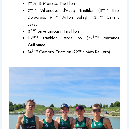
er
1
A. S. Monaco Triathlon
ème
ème
2
Villeneuve d’Ascq Triathlon (8
Eliot
ème
ème
Delecroix, 9
Anton Befayt, 13
Camille
Lavaut)
ème
3
Brive Limousin Triathlon
ème
ème
13
Triathlon Littoral 59 (32
Maxence
Guillaume)
ème
ème
14
Cambrai Triathlon (22
Mats Keulstra)