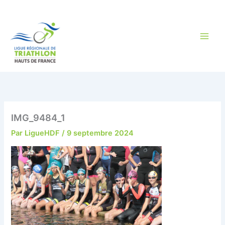
Aller
au
contenu
IMG_9484_1
Par
LigueHDF
/
9 septembre 2024