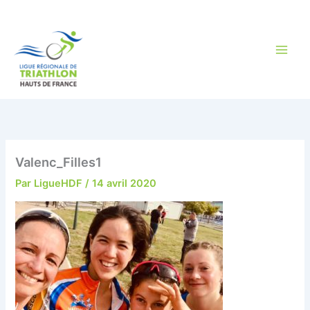
Aller
au
contenu
Valenc_Filles1
Par
LigueHDF
/
14 avril 2020