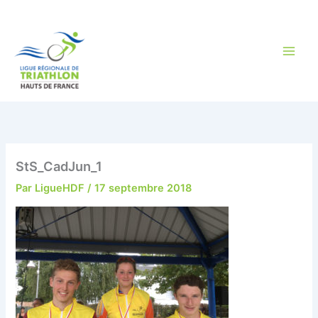
Aller
au
contenu
StS_CadJun_1
Par
LigueHDF
/
17 septembre 2018