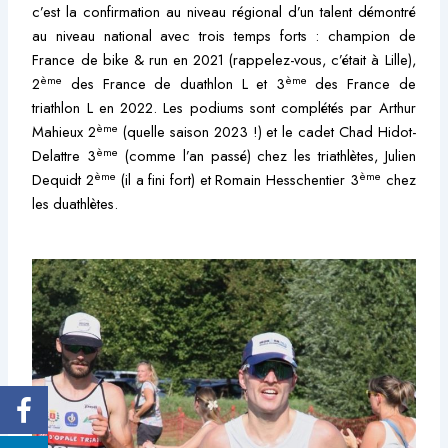
c’est la confirmation au niveau régional d’un talent démontré
au niveau national avec trois temps forts : champion de
France de bike & run en 2021 (rappelez-vous, c’était à Lille),
ème
ème
2
des France de duathlon L et 3
des France de
triathlon L en 2022. Les podiums sont complétés par Arthur
ème
Mahieux 2
(quelle saison 2023 !) et le cadet Chad Hidot-
ème
Delattre 3
(comme l’an passé) chez les triathlètes, Julien
ème
ème
Dequidt 2
(il a fini fort) et Romain Hesschentier 3
chez
les duathlètes.