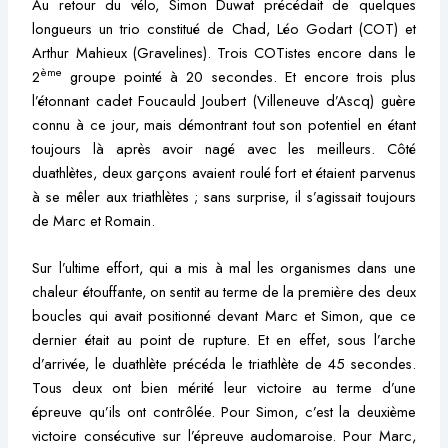
Au retour du vélo, Simon Duwat précédait de quelques
longueurs un trio constitué de Chad, Léo Godart (COT) et
Arthur Mahieux (Gravelines). Trois COTistes encore dans le
ème
2
groupe pointé à 20 secondes. Et encore trois plus
l’étonnant cadet Foucauld Joubert (Villeneuve d’Ascq) guère
connu à ce jour, mais démontrant tout son potentiel en étant
toujours là après avoir nagé avec les meilleurs. Côté
duathlètes, deux garçons avaient roulé fort et étaient parvenus
à se mêler aux triathlètes ; sans surprise, il s’agissait toujours
de Marc et Romain.
Sur l’ultime effort, qui a mis à mal les organismes dans une
chaleur étouffante, on sentit au terme de la première des deux
boucles qui avait positionné devant Marc et Simon, que ce
dernier était au point de rupture. Et en effet, sous l’arche
d’arrivée, le duathlète précéda le triathlète de 45 secondes.
Tous deux ont bien mérité leur victoire au terme d’une
épreuve qu’ils ont contrôlée. Pour Simon, c’est la deuxième
victoire consécutive sur l’épreuve audomaroise. Pour Marc,