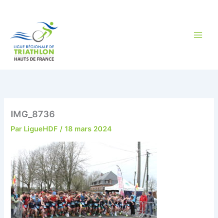
Aller
au
contenu
IMG_8736
Par
LigueHDF
/
18 mars 2024