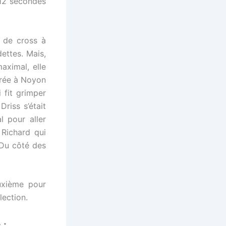
 12 secondes
e de cross à
ettes. Mais,
aximal, elle
crée à Noyon
 fit grimper
riss s’était
l pour aller
Richard qui
. Du côté des
euxième pour
lection.
 :