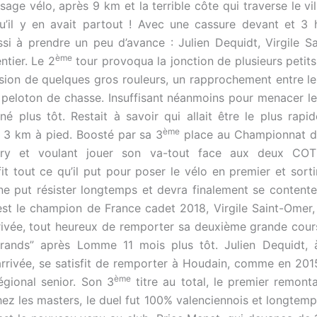
age vélo, après 9 km et la terrible côte qui traverse le vi
qu’il y en avait partout ! Avec une cassure devant et 3
ssi à prendre un peu d’avance : Julien Dequidt, Virgile S
ème
ntier. Le 2
tour provoqua la jonction de plusieurs petits
lsion de quelques gros rouleurs, un rapprochement entre le
peloton de chasse. Insuffisant néanmoins pour menacer l
iné plus tôt. Restait à savoir qui allait être le plus rapi
ème
 3 km à pied. Boosté par sa 3
place au Championnat d
try et voulant jouer son va-tout face aux deux COTis
fit tout ce qu’il put pour poser le vélo en premier et sorti
 ne put résister longtemps et devra finalement se contente
’est le champion de France cadet 2018, Virgile Saint-Omer, 
rrivée, tout heureux de remporter sa deuxième grande cour
grands” après Lomme 11 mois plus tôt. Julien Dequidt, 
’arrivée, se satisfit de remporter à Houdain, comme en 2015
ème
gional senior. Son 3
titre au total, le premier remont
hez les masters, le duel fut 100% valenciennois et longtemp