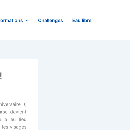
formations
Challenges
Eau libre
!
versaire !),
urse devient
e a eu lieu
 les visages