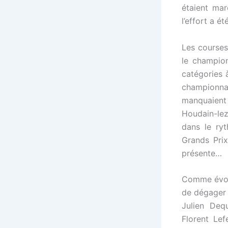
étaient mar
l’effort a ét
Les courses 
le champion
catégories 
championnat
manquaient 
Houdain-lez
dans le ry
Grands Pri
présente…
Comme évoqu
de dégager
Julien Deq
Florent Lef