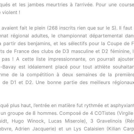
qués et les jambes meurtries à l’arrivée. Pour une course
é violent !
avaient fait le plein (268 inscrits rien que sur le S). Il faut
nat régional adultes, le championnat départemental dan
à partir des benjamins, et les sélectifs pour la Coupe de F
s de France des clubs de D3 masculine et D2 féminine, l
pas ! A cette liste impressionnante, on pourrait ajouter
-Bavay est idéalement placé pour tout athlète souhaita
thme de la compétition à deux semaines de la premièr
x de D1 et D2. Une bonne partie des meilleurs régionaux
é plus haut, l’entrée en matière fut rythmée et asphyxiant
 un groupe de 8 hommes. Composé de 4 COTistes (Virgile 
uidt, Hugo Winock, Lucas Miserole), 3 Gravelinois (Rém
ebvre, Adrien Jacquerie) et un Lys Calaisien (Kilian Car