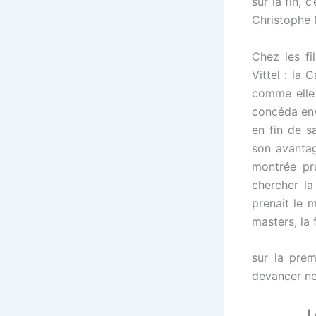
sur la fin,
Christophe 
Chez les fi
Vittel : la
comme elle 
concéda env
en fin de s
son avantag
montrée pru
chercher la
prenait le m
masters, la
sur la prem
devancer net
L