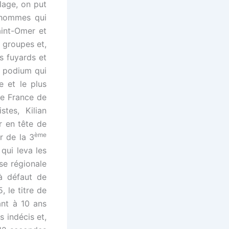
llage, on put
 hommes qui
aint-Omer et
 groupes et,
s fuyards et
e podium qui
de et le plus
e France de
tes, Kilian
r en tête de
ème
r de la 3
qui leva les
se régionale
à défaut de
, le titre de
ant à 10 ans
s indécis et,