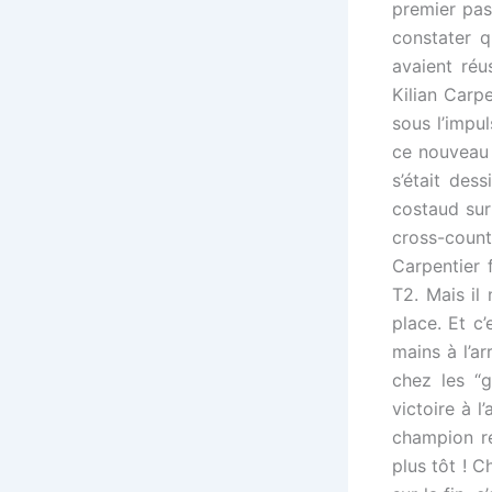
premier pass
constater 
avaient réu
Kilian Carpe
sous l’impu
ce nouveau 
s’était dess
costaud sur
cross-coun
Carpentier 
T2. Mais il
place. Et c
mains à l’a
chez les “
victoire à l
champion ré
plus tôt ! C