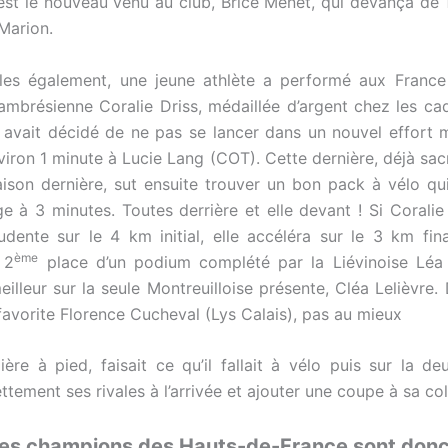
 c’est le nouveau venu au club, Brice Menet, qui devança de
Marion.
lles également, une jeune athlète a performé aux Franc
 Cambrésienne Coralie Driss, médaillée d’argent chez les cad
avait décidé de ne pas se lancer dans un nouvel effort m
iron 1 minute à Lucie Lang (COT). Cette dernière, déjà sa
aison dernière, sut ensuite trouver un bon pack à vélo qui
e à 3 minutes. Toutes derrière et elle devant ! Si Coralie D
dente sur le 4 km initial, elle accéléra sur le 3 km fina
ème
 2
place d’un podium complété par la Liévinoise Léa 
eilleur sur la seule Montreuilloise présente, Cléa Lelièvre
 favorite Florence Cucheval (Lys Calais), pas au mieux
ière à pied, faisait ce qu’il fallait à vélo puis sur la d
tement ses rivales à l’arrivée et ajouter une coupe à sa col
es champions des Hauts-de-France sont donc