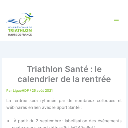
Aller
au
contenu
Triathlon Santé : le
calendrier de la rentrée
Par
LigueHDF
/
25 août 2021
​​La rentrée sera rythmée par de nombreux colloques et
wébinaires en lien avec le Sport Santé :
​ À partir du 2 septembre : labellisation des événements
sentez-vous sport (https://bit.ly/2Wbc6gL)​​