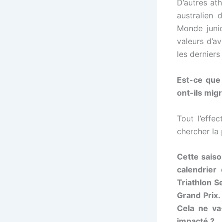
D’autres at
australien
Monde juni
valeurs d’av
les dernier
Est-ce que 
ont-ils mig
Tout l’effe
chercher la 
Cette saiso
calendrier
Triathlon S
Grand Prix.
Cela ne va
impacté ?