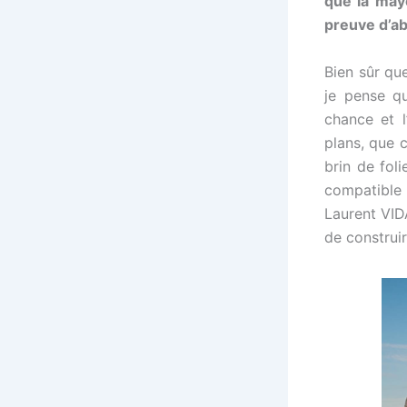
que la may
preuve d’a
Bien sûr qu
je pense q
chance et l
plans, que c
brin de foli
compatible
Laurent VID
de construir