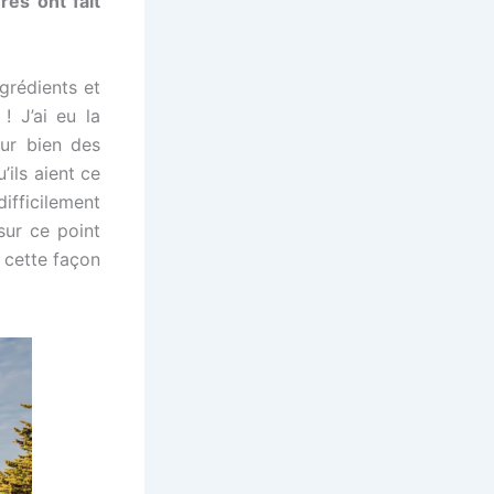
es ont fait
grédients et
 J’ai eu la
sur bien des
’ils aient ce
difficilement
ur ce point
 cette façon