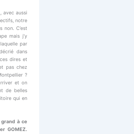
, avec aussi
ectifs, notre
s non. C’est
ape mais j’y
laquelle par
décrié dans
ces dires et
 et pas chez
ontpellier ?
rriver et on
t de belles
itoire qui en
 grand à ce
vier GOMEZ.