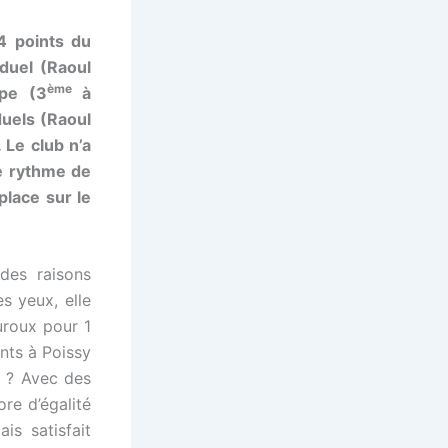
4 points du
iduel (Raoul
ème
pe (3
à
duels (Raoul
Le club n’a
e rythme de
place sur le
des raisons
s yeux, elle
uroux pour 1
nts à Poissy
e ? Avec des
re d’égalité
is satisfait