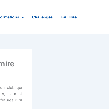
formations
Challenges
Eau libre
 mire
 un club qui
er, Laurent
utures qu’il