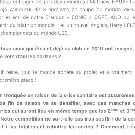
hlètes ont signé, et pas des moindres : Matthew HAUSER,
 déjà vainqueur de 3 épreuves en coupe du monde, ex-
or et ami de notre Brandon « SONIC » COPELAND qui es
enir du triathlon mondial ; et un nouvel Anglais, Harry LEL
s championnats du monde U23.
tous ceux qui étaient déjà au club en 2019 ont resigné,
ré vers d’autres horizons ?
ctif reste, tout le monde adhère au projet et a vraiment e
première place !
n tronquée en raison de la crise sanitaire est assurément
 de fin de saison va se densifier, avec des manches 
ème
èm
eries qui auront lieu en même temps que les 2
et 3
 Notre compétition ne va-t-elle pas trop souffrir de la c
-t-il va totalement rebattre les cartes ? Comment Liévi