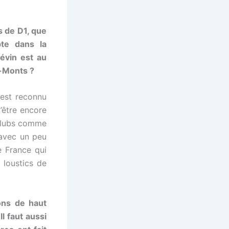
s de D1, que
te dans la
iévin est au
-Monts ?
 est reconnu
’être encore
clubs comme
 avec un peu
e France qui
 loustics de
çons de haut
l faut aussi