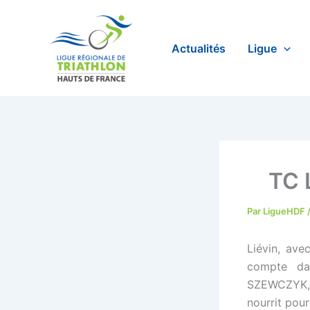
Aller
au
contenu
Actualités
Ligue
TC L
Par
LigueHDF
Liévin, ave
compte dan
SZEWCZYK, n
nourrit pou