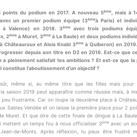
ème
 points du podium en 2017. A nouveau 5
, mais à 1
ème
avec un premier podium équipe (3
à Paris) et indiv
ème
à Valence) en 2018. 3
avec trois podiums équi
ème
ème
x, 2
à Muret, 3
à La Baule) et deux podiums indivi
ème
à Châteauroux et Alois Knabl 3
à Quiberon) en 2019. 
rogresser depuis son titre en D2 en 2016. Est-ce que c
 a pleinement satisfait tes ambitions ? Et est-ce que la 
l constitue l’aboutissement d’un objectif ?
sûr, même si, au même titre que les filles mais pour 
, la saison 2019 peut apparaître comme réussie mais, à me
n peu frustrante. Car on loupe la deuxième place à Châtea
aux Sables Vendée et on laisse la première place pour 2 poi
 de Muret. Et que dire de cette finale de dingue à La Baul
ème
i mettent un temps fou à nous officialiser 3
avec un sco
Jean-de-Monts. Après réflexion, tu peux être frustré ma