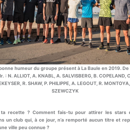
bonne humeur du groupe présent à La Baule en 2019. De 
dr. : N. ALLIOT, A. KNABL, A. SALVISBERG, B. COPELAND, C
KEYSER, R. SHAW, P. PHILIPPE, A. LEGOUT, R. MONTOYA,
SZEWCZYK
 ta recette ? Comment fais-tu pour attirer les stars d
s un club qui, à ce jour, n’a remporté aucun titre et re
une ville peu connue ?