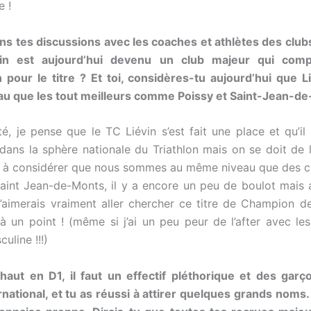
 !
ns tes discussions avec les coaches et athlètes des club
vin est aujourd’hui devenu un club majeur qui comp
 pour le titre ? Et toi, considères-tu aujourd’hui que L
u que les tout meilleurs comme Poissy et Saint-Jean-de
té, je pense que le TC Liévin s’est fait une place et qu’il
dans la sphère nationale du Triathlon mais on se doit de l
nt à considérer que nous sommes au même niveau que des 
aint Jean-de-Monts, il y a encore un peu de boulot mais
’aimerais vraiment aller chercher ce titre de Champion d
 à un point ! (même si j’ai un peu peur de l’after avec les
uline !!!)
haut en D1, il faut un effectif pléthorique et des gar
rnational, et tu as réussi à attirer quelques grands noms. I