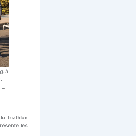
g. à
.
 L.
u triathlon
présente les