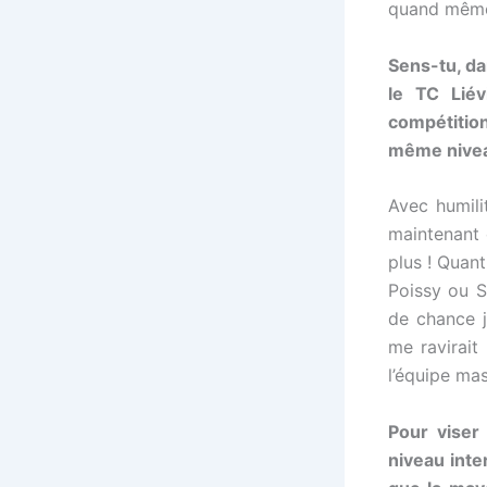
quand même
Sens-tu, da
le TC Lié
compétition
même nivea
Avec humili
maintenant 
plus ! Qua
Poissy ou S
de chance j
me ravirait
l’équipe masc
Pour viser 
niveau inte