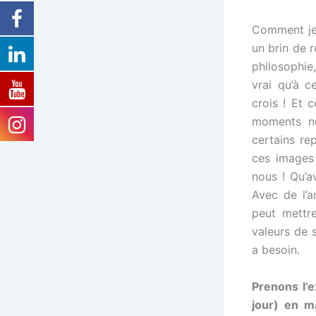
Comment je 
un brin de r
philosophie
vrai qu’à c
crois ! Et 
moments no
certains re
ces images 
nous ! Qu’a
Avec de l’a
peut mettr
valeurs de s
a besoin.
Prenons l’
jour) en m