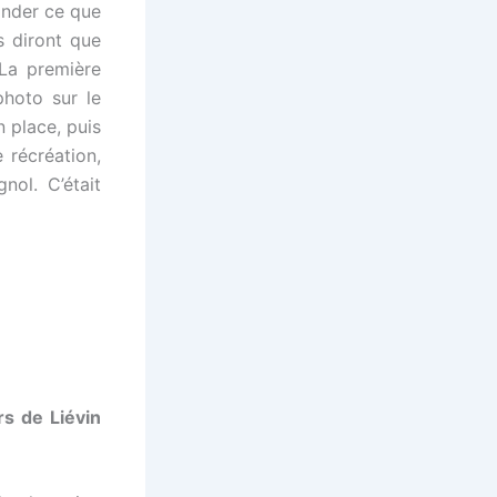
ander ce que
s diront que
! La première
photo sur le
 place, puis
 récréation,
ol. C’était
rs de Liévin