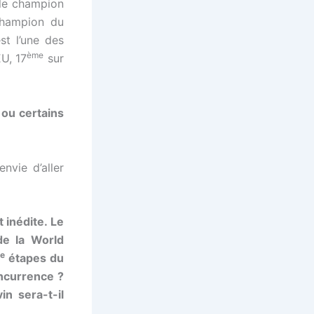
 le champion
champion du
t l’une des
ème
EU, 17
sur
 ou certains
nvie d’aller
 inédite. Le
de la World
e
étapes du
oncurrence ?
n sera-t-il