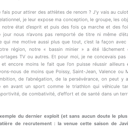
fais pour attirer des athlètes de renom ? J’y vais au culot
elationnel, je leur expose ma conception, le groupe, les obj
, notre état d’esprit et puis des fois ça marche et des foi
e jour nous n’avons pas remporté de titre ni même d’ét
ce qui me motive aussi plus que tout, c’est la façon avec 
tre région, notre « bassin minier » a été lâchement 
portages TV ou autres. Et pour moi, je ne concevais pas 
et encore moins le fait que l’on puisse réussir ailleurs
vons-nous de moins que Poissy, Saint-Jean, Valence ou M
mbition, de l’abnégation, de la persévérance, on peut y a
e en avant un sport comme le triathlon qui véhicule tan
portivité, de combativité, d’effort et de santé dans un terr
exemple du dernier exploit (et sans aucun doute le plus
atière de recrutement : la venue cette saison de Ja