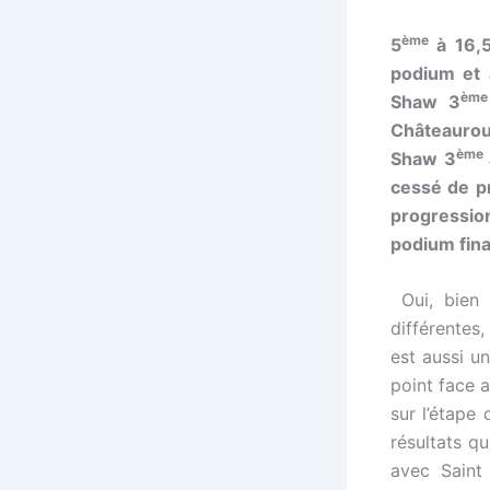
ème
5
à 16,5
podium et 
ème
Shaw 3
Châteaurou
ème
Shaw 3
cessé de p
progression
podium fina
Oui, bien 
différentes
est aussi u
point face 
sur l’étape
résultats qu
avec Saint 