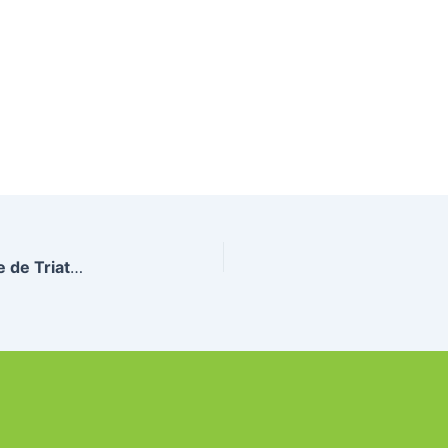
Tableau d’honneur des Championnats de France de Triathlon