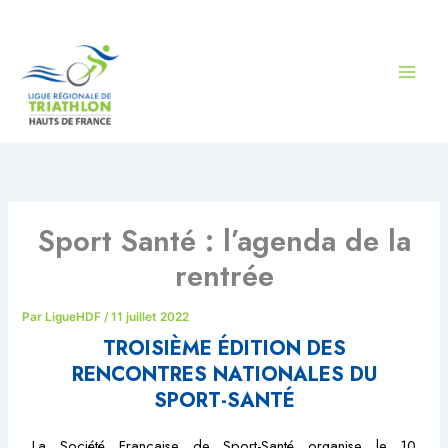
Aller
au
contenu
Sport Santé : l’agenda de la
rentrée
Par
LigueHDF
/
11 juillet 2022
TROISIÈME ÉDITION DES
RENCONTRES NATIONALES DU
SPORT-SANTÉ
La Société Française de Sport-Santé organise le 10