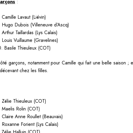
arçons
:
 Camille Lavaut (Liévin)
. Hugo Dubois (Villeneuve d’Ascq)
 Arthur Taillardas (Lys Calais)
. Louis Vuillaume (Gravelines)
0. Basile Thieuleux (COT)
côté garçons, notamment pour Camille qui fait une belle saison ; 
décevant chez les filles.
. Zélie Thieuleux (COT)
. Maelis Rolin (COT)
. Claire Anne Roullet (Beauvais)
. Roxanne Forient (Lys Calais)
. Zélie Halluin (COT)