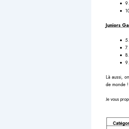
9
1
Juniors G
5
7
8
9.
Là aussi, o
de monde !
Je vous prop