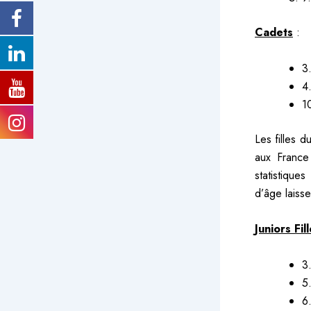
Cadets
:
3
4
1
Les filles d
aux France
statistique
d’âge laisse
Juniors Fil
3
5.
6