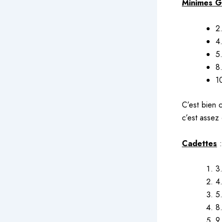
Minimes G
2.
4
5.
8
1
C’est bien 
c’est assez 
Cadettes
:
3
4
5
8
9