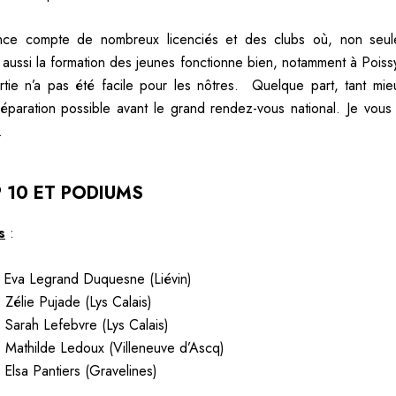
ance compte de nombreux licenciés et des clubs où, non seule
s aussi la formation des jeunes fonctionne bien, notamment à Poissy
rtie n’a pas été facile pour les nôtres. Quelque part, tant mieu
réparation possible avant le grand rendez-vous national. Je vou
.
 10 ET PODIUMS
s
:
. Eva Legrand Duquesne (Liévin)
. Zélie Pujade (Lys Calais)
. Sarah Lefebvre (Lys Calais)
. Mathilde Ledoux (Villeneuve d’Ascq)
. Elsa Pantiers (Gravelines)