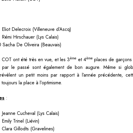
. Eliot Delecroix (Villeneuve d’Ascq)
. Rémi Hirschauer (Lys Calais)
0 Sacha De Oliveira (Beauvais)
ème
ème
u COT ont été très en vue, et les 3
et 4
places de garçons 
 par le passé sont également de bon augure. Même si glob
s révèlent un petit moins par rapport à l’année précédente, cet
 toujours la place à l’optimisme.
les
:
. Jeanne Cucheval (Lys Calais)
 Emily Trinel (Liévin)
. Clara Gillodts (Gravelines)