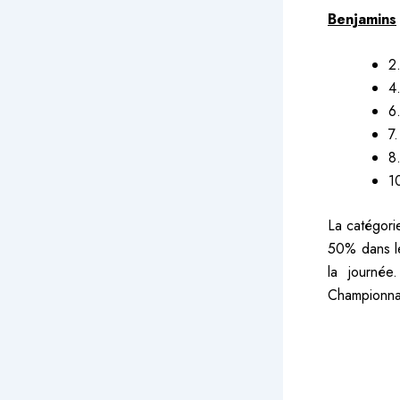
Benjamins
2
4
6
7
8
1
La catégori
50% dans le
la journée
Championna