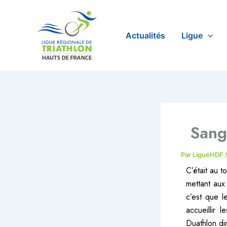
Aller
au
contenu
Actualités
Ligue
Sang
Par
LigueHDF
C’était au t
mettant aux 
c’est que l
accueillir 
Duathlon di