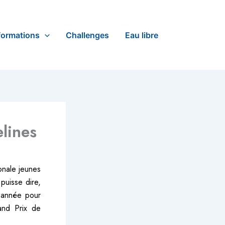
formations
Challenges
Eau libre
lines
ionale jeunes
 puisse dire,
e année pour
rand Prix de