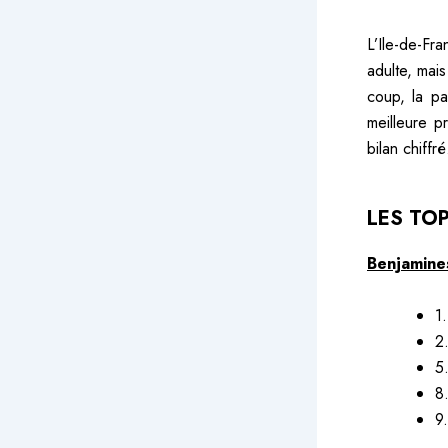
L’Ile-de-Fr
adulte, mai
coup, la pa
meilleure p
bilan chiffré
LES TOP
Benjamine
1
2
5
8
9