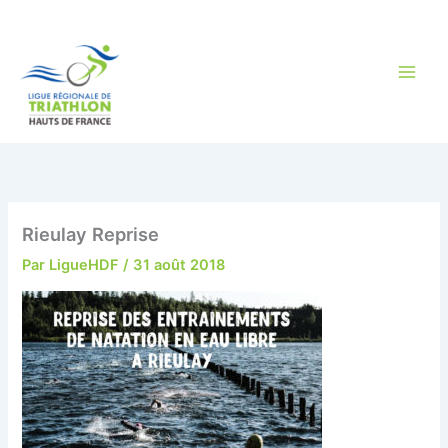
Aller
au
contenu
Rieulay Reprise
Par
LigueHDF
/
31 août 2018