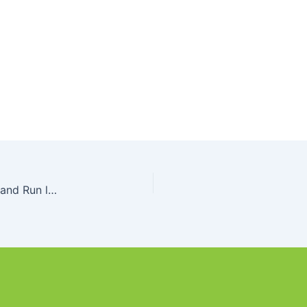
Rendez-vous au Championnat de France de Bike and Run le 5 décembre prochain