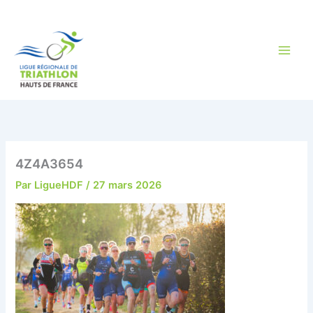
Aller
au
contenu
4Z4A3654
Par
LigueHDF
/
27 mars 2026