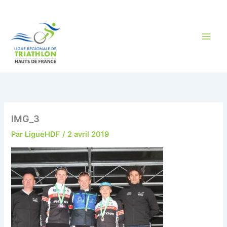
Aller
au
contenu
IMG_3
Par
LigueHDF
/
2 avril 2019