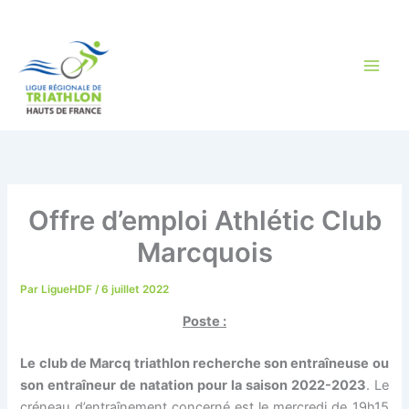
Aller
au
contenu
Offre d’emploi Athlétic Club
Marcquois
Par
LigueHDF
/
6 juillet 2022
Poste :
Le club de Marcq triathlon recherche son entraîneuse ou
son entraîneur de natation pour la saison 2022-2023
. Le
créneau d’entraînement concerné est le mercredi de 19h15