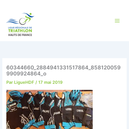
Aller
au
contenu
60344660_2884941331517864_858120059
9909924864_o
Par
LigueHDF
/
17 mai 2019