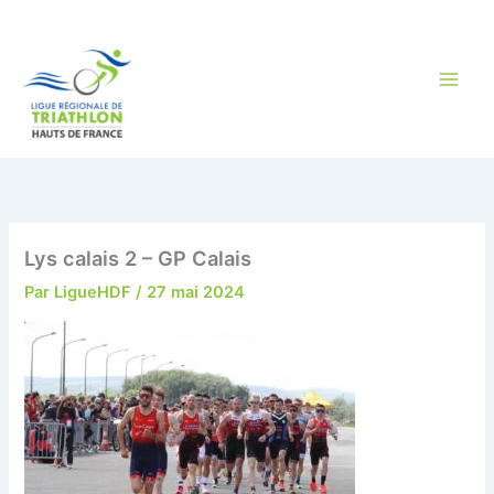
Aller
au
contenu
Lys calais 2 – GP Calais
Par
LigueHDF
/
27 mai 2024