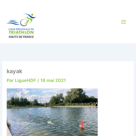
Aller
au
contenu
kayak
Par
LigueHDF
/
18 mai 2021