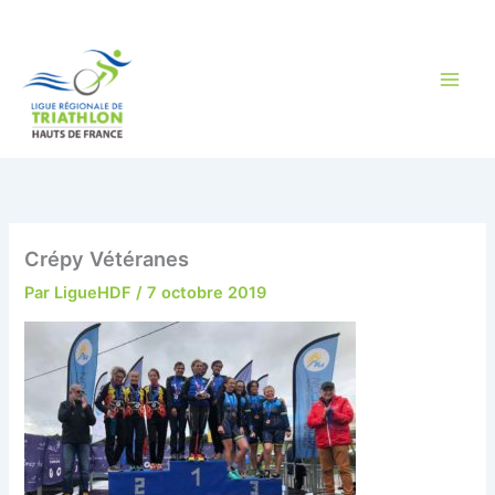
Aller
au
contenu
Crépy Vétéranes
Par
LigueHDF
/
7 octobre 2019