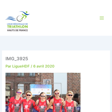
Aller
au
contenu
IMG_3925
Par
LigueHDF
/
6 avril 2020