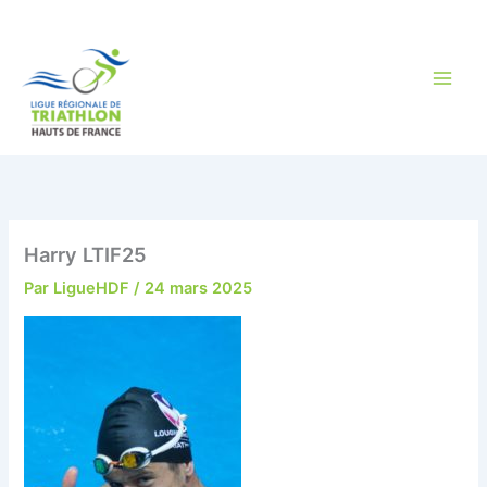
Aller
au
contenu
Harry LTIF25
Par
LigueHDF
/
24 mars 2025