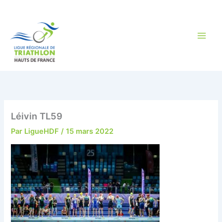
Aller
au
contenu
Léivin TL59
Par
LigueHDF
/
15 mars 2022