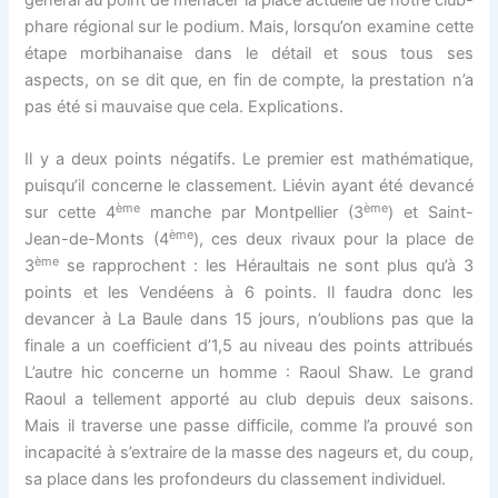
général au point de menacer la place actuelle de notre club-
phare régional sur le podium. Mais, lorsqu’on examine cette
étape morbihanaise dans le détail et sous tous ses
aspects, on se dit que, en fin de compte, la prestation n’a
pas été si mauvaise que cela. Explications.
Il y a deux points négatifs. Le premier est mathématique,
puisqu’il concerne le classement. Liévin ayant été devancé
ème
ème
sur cette 4
manche par Montpellier (3
) et Saint-
ème
Jean-de-Monts (4
), ces deux rivaux pour la place de
ème
3
se rapprochent : les Héraultais ne sont plus qu’à 3
points et les Vendéens à 6 points. Il faudra donc les
devancer à La Baule dans 15 jours, n’oublions pas que la
finale a un coefficient d’1,5 au niveau des points attribués
L’autre hic concerne un homme : Raoul Shaw. Le grand
Raoul a tellement apporté au club depuis deux saisons.
Mais il traverse une passe difficile, comme l’a prouvé son
incapacité à s’extraire de la masse des nageurs et, du coup,
sa place dans les profondeurs du classement individuel.