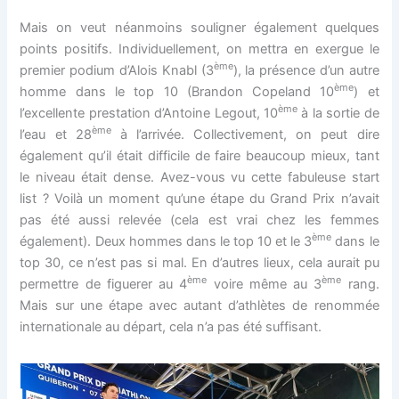
Mais on veut néanmoins souligner également quelques
points positifs. Individuellement, on mettra en exergue le
ème
premier podium d’Alois Knabl (3
), la présence d’un autre
ème
homme dans le top 10 (Brandon Copeland 10
) et
ème
l’excellente prestation d’Antoine Legout, 10
à la sortie de
ème
l’eau et 28
à l’arrivée. Collectivement, on peut dire
également qu’il était difficile de faire beaucoup mieux, tant
le niveau était dense. Avez-vous vu cette fabuleuse start
list ? Voilà un moment qu’une étape du Grand Prix n’avait
pas été aussi relevée (cela est vrai chez les femmes
ème
également). Deux hommes dans le top 10 et le 3
dans le
top 30, ce n’est pas si mal. En d’autres lieux, cela aurait pu
ème
ème
permettre de figuerer au 4
voire même au 3
rang.
Mais sur une étape avec autant d’athlètes de renommée
internationale au départ, cela n’a pas été suffisant.