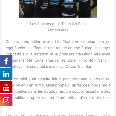
Les équipes de la Team Go Fast
Armentières
Dans la compétition mixte, Lille Triathlon eut beau faire jeu
égal à vélo et effectuer une rapide course à pied, le temps
concédé sur la natation et la première transition leur avait
quasiment ôté toute chance de titiller « Tonton Sam »
(Cucheval) et ses poulains de Lys Calais Triathlon.
L’après-midi allait ensuite fait la part belle aux jeunes et au
soleil revenu en force. Quel bonheur, après ces longs mois
emmitouflés dans les doudounes, de pouvoir assister à des
compétitions sportives en étant vêtus d’un simple tee-
shirt !