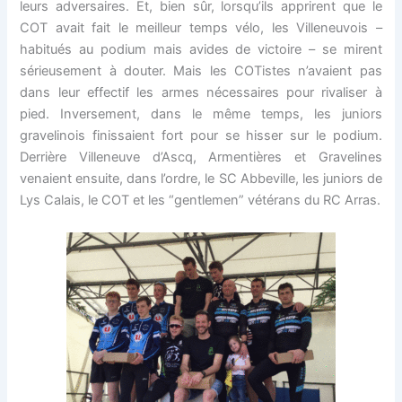
leurs adversaires. Et, bien sûr, lorsqu’ils apprirent que le
COT avait fait le meilleur temps vélo, les Villeneuvois –
habitués au podium mais avides de victoire – se mirent
sérieusement à douter. Mais les COTistes n’avaient pas
dans leur effectif les armes nécessaires pour rivaliser à
pied. Inversement, dans le même temps, les juniors
gravelinois finissaient fort pour se hisser sur le podium.
Derrière Villeneuve d’Ascq, Armentières et Gravelines
venaient ensuite, dans l’ordre, le SC Abbeville, les juniors de
Lys Calais, le COT et les “gentlemen” vétérans du RC Arras.