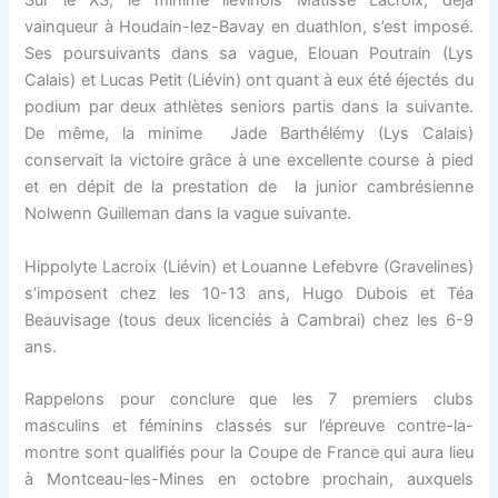
Sur le XS, le minime liévinois Matisse Lacroix, déjà
vainqueur à Houdain-lez-Bavay en duathlon, s’est imposé.
Ses poursuivants dans sa vague, Elouan Poutrain (Lys
Calais) et Lucas Petit (Liévin) ont quant à eux été éjectés du
podium par deux athlètes seniors partis dans la suivante.
De même, la minime Jade Barthélémy (Lys Calais)
conservait la victoire grâce à une excellente course à pied
et en dépit de la prestation de la junior cambrésienne
Nolwenn Guilleman dans la vague suivante.
Hippolyte Lacroix (Liévin) et Louanne Lefebvre (Gravelines)
s’imposent chez les 10-13 ans, Hugo Dubois et Téa
Beauvisage (tous deux licenciés à Cambrai) chez les 6-9
ans.
Rappelons pour conclure que les 7 premiers clubs
masculins et féminins classés sur l’épreuve contre-la-
montre sont qualifiés pour la Coupe de France qui aura lieu
à Montceau-les-Mines en octobre prochain, auxquels