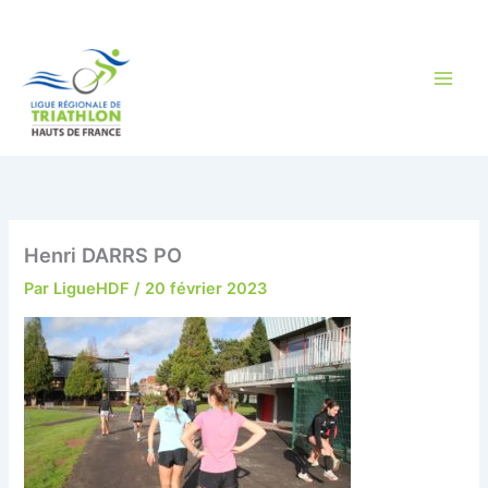
Aller
au
contenu
Henri DARRS PO
Par
LigueHDF
/
20 février 2023