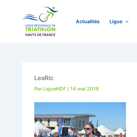
Aller
au
contenu
Actualités
Ligue
LeaRic
Par
LigueHDF
/
14 mai 2019