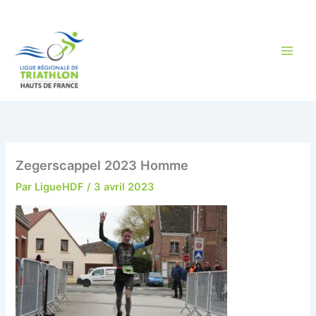
Aller
au
contenu
Zegerscappel 2023 Homme
Par
LigueHDF
/
3 avril 2023