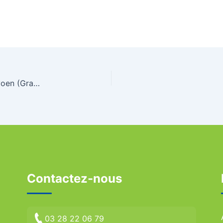
Le Trophée de l’Ethique 2019 décerné à Olivier Lyoen (Gravelines Triathlon)
Contactez-nous
03 28 22 06 79