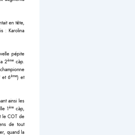
ait en tête,
s : Karolina
velle pépite
ème
la 2
càp.
ce-championne
e
ème
et 6
) et
nt ainsi les
ère
lle 1
càp,
Et le COT de
ens de tout
er, quand la