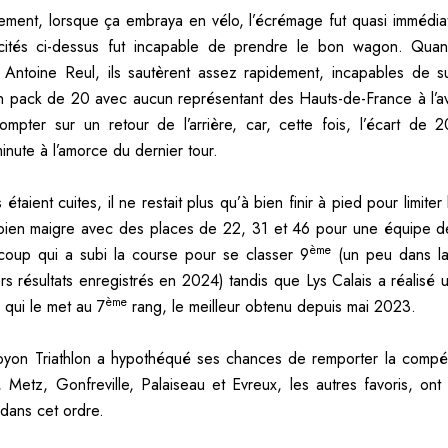
ment, lorsque ça embraya en vélo, l’écrémage fut quasi immédiat
ités ci-dessus fut incapable de prendre le bon wagon. Qua
 Antoine Reul, ils sautèrent assez rapidement, incapables de suiv
un pack de 20 avec aucun représentant des Hauts-de-France à l’ava
compter sur un retour de l’arrière, car, cette fois, l’écart de
 minute à l’amorce du dernier tour.
 étaient cuites, il ne restait plus qu’à bien finir à pied pour limiter
t bien maigre avec des places de 22, 31 et 46 pour une équipe
ème
oup qui a subi la course pour se classer 9
(un peu dans la
rs résultats enregistrés en 2024) tandis que Lys Calais a réalisé u
ème
 qui le met au 7
rang, le meilleur obtenu depuis mai 2023.
on Triathlon a hypothéqué ses chances de remporter la compéti
Metz, Gonfreville, Palaiseau et Evreux, les autres favoris, ont
 dans cet ordre.