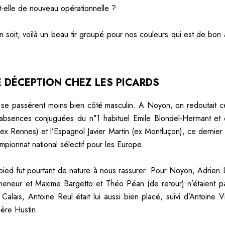
t-elle de nouveau opérationnelle ?
en soit, voilà un beau tir groupé pour nos couleurs qui est de bon
 DÉCEPTION CHEZ LES PICARDS
se passèrent moins bien côté masculin. A Noyon, on redoutait c
absences conjuguées du n°1 habituel Emile Blondel-Hermant et 
(ex Rennes) et l’Espagnol Javier Martin (ex Montluçon), ce dernier 
mpionnat national sélectif pour les Europe.
pied fut pourtant de nature à nous rassurer. Pour Noyon, Adrien L
meneur et Maxime Bargetto et Théo Péan (de retour) n’étaient pa
Calais, Antoine Reul était lui aussi bien placé, suivi d’Antoine V
ère Hustin.