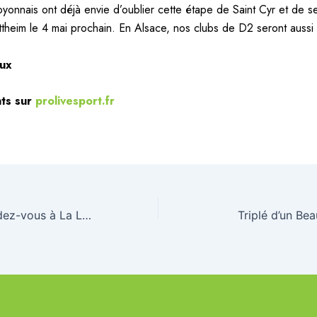
oyonnais ont déjà envie d’oublier cette étape de Saint Cyr et de se
ttheim le 4 mai prochain. En Alsace, nos clubs de D2 seront aussi
aux
ts sur
prolivesport.fr
Les clubs au rendez-vous à La Longueville
Triplé d’un Be