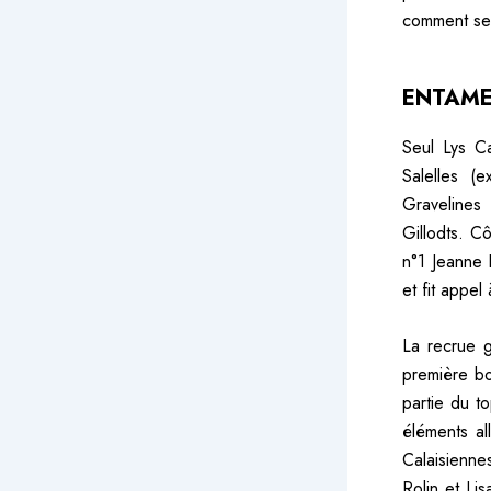
comment se 
ENTAME
Seul Lys Ca
Salelles (
Gravelines 
Gillodts. C
n°1 Jeanne 
et fit appel
La recrue g
première bo
partie du t
éléments al
Calaisienn
Rolin et Li