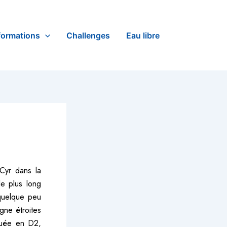
formations
Challenges
Eau libre
Cyr dans la
le plus long
 quelque peu
ne étroites
éguée en D2,