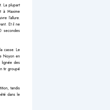
. La plupart
nt à Maxime
re l’allure.
nt. Et il ne
 20 secondes
 la casse. Le
 de Noyon en
 lignée des
n tir groupé
tion, tandis
 été dans le