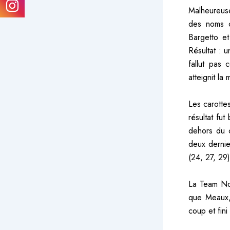
Malheureuse
des noms c
Bargetto et
Résultat : 
fallut pas 
atteignit la
Les carottes
résultat fu
dehors du c
deux dernie
(24, 27, 29)
La Team Noy
que Meaux, 
coup et fini