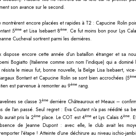
ment son avance sur le second.
se montrèrent encore placées et rapides à T2 : Capucine Rolin point
ème
ème
ntant 5
et Lisa Isebaert 8
. Ce fut moins bon pour Lys Calai
eanne Cucheval sortirent parmi les dernières.
 dispose encore cette année d’un bataillon étranger et sa nou
oemi Bogiatto (Italienne comme son nom l’indique) qui a dominé 
i résista le mieux fut, bonne nouvelle, la Belge Lisa Isebaert, vi
èm
Margaux Bontant et Capucine Rolin se sont bien accrochées (5
ème
stien est parvenue à remonter au 9
rang.
ème
ravelines se classe 3
derrière Châteauroux et Meaux – confirma
ms de l’an passé. Seul regret : Eva Coutant n’a pas réédité sa be
ème
ème
ème
b aurait pris la 2
place. Le COT est 4
et Lys Calais 6
. 
’absence de Jeanne Dupont : avec elle, le club avait les moy
remporter l’étape ! Atteinte d’une déchirure au niveau ischio-jambi