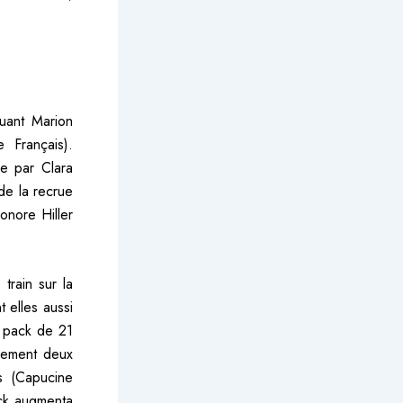
luant Marion
 Français).
ée par Clara
de la recrue
onore Hiller
train sur la
 elles aussi
n pack de 21
ulement deux
s (Capucine
ack augmenta