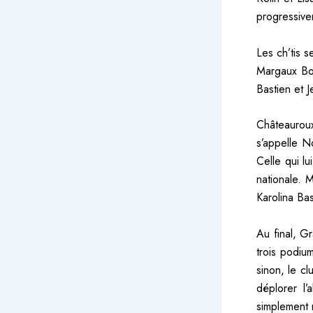
progressive
Les ch’tis 
Margaux Bo
Bastien et J
Châteauroux
s’appelle N
Celle qui lu
nationale. 
Karolina Ba
Au final, G
trois podiu
sinon, le clu
déplorer l
simplement 