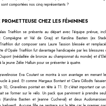
sont comportées nos cinq représentants ?
 PROMETTEUSE CHEZ LES FÉMININES
lais Triathlon se présenta au départ avec l’équipe prévue, inc
ex Compiègne et Val de Gray) et Karolina Bastien (ex Stade
Triathlon dut composer sans Laure Tassion blessée et remplac
ôte d’Opale Triathlon fut davantage handicapée par les blessures 
Dupont (médaillée de bronze au championnat du monde) et d’Elé
 à la jeune Zélie Halluin pour se présenter à quatre.
ravelinoise Eva Coutant se montra à son avantage en menant le 
ucle à pied. Et comme Margaux Bontant et Clara Gillodts faisaient
op 10, Gravelines pointait en tête à T1. Et c’était important car u
lait se former sur le vélo. Un pack que parvinrent à prendre se
es (Karolina Bastien et Jeanne Cucheval) et deux Audomaroise
sa Isebaert). Aucune fille ne rentrera sur la tête car le premier p