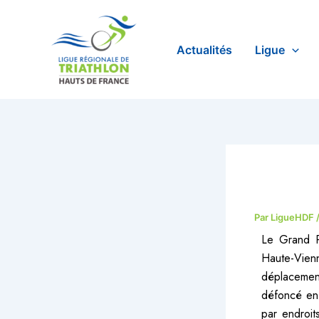
Aller
au
contenu
Actualités
Ligue
Par
LigueHDF
Le Grand P
Haute-Vienn
déplacement
défoncé en
par endroit