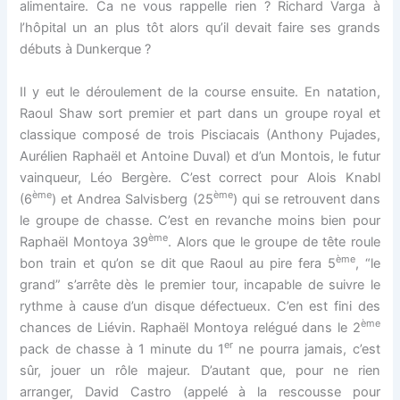
alimentaire. Ca ne vous rappelle rien ? Richard Varga à
l’hôpital un an plus tôt alors qu’il devait faire ses grands
débuts à Dunkerque ?
Il y eut le déroulement de la course ensuite. En natation,
Raoul Shaw sort premier et part dans un groupe royal et
classique composé de trois Pisciacais (Anthony Pujades,
Aurélien Raphaël et Antoine Duval) et d’un Montois, le futur
vainqueur, Léo Bergère. C’est correct pour Alois Knabl
ème
ème
(6
) et Andrea Salvisberg (25
) qui se retrouvent dans
le groupe de chasse. C’est en revanche moins bien pour
ème
Raphaël Montoya 39
. Alors que le groupe de tête roule
ème
bon train et qu’on se dit que Raoul au pire fera 5
, “le
grand” s’arrête dès le premier tour, incapable de suivre le
rythme à cause d’un disque défectueux. C’en est fini des
ème
chances de Liévin. Raphaël Montoya relégué dans le 2
er
pack de chasse à 1 minute du 1
ne pourra jamais, c’est
sûr, jouer un rôle majeur. D’autant que, pour ne rien
arranger, David Castro (appelé à la rescousse pour