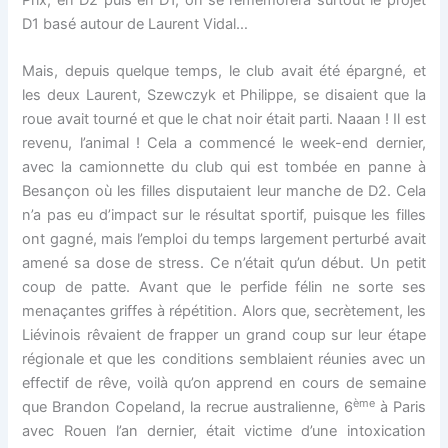
Prix, en D2 puis en D1, on se remémorera surtout le projet
D1 basé autour de Laurent Vidal…
Mais, depuis quelque temps, le club avait été épargné, et
les deux Laurent, Szewczyk et Philippe, se disaient que la
roue avait tourné et que le chat noir était parti. Naaan ! Il est
revenu, l’animal ! Cela a commencé le week-end dernier,
avec la camionnette du club qui est tombée en panne à
Besançon où les filles disputaient leur manche de D2. Cela
n’a pas eu d’impact sur le résultat sportif, puisque les filles
ont gagné, mais l’emploi du temps largement perturbé avait
amené sa dose de stress. Ce n’était qu’un début. Un petit
coup de patte. Avant que le perfide félin ne sorte ses
menaçantes griffes à répétition. Alors que, secrètement, les
Liévinois rêvaient de frapper un grand coup sur leur étape
régionale et que les conditions semblaient réunies avec un
effectif de rêve, voilà qu’on apprend en cours de semaine
ème
que Brandon Copeland, la recrue australienne, 6
à Paris
avec Rouen l’an dernier, était victime d’une intoxication