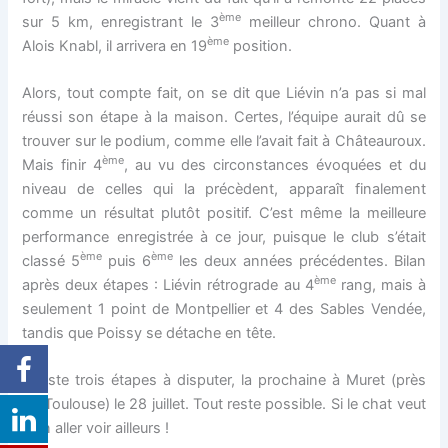
ème
sur 5 km, enregistrant le 3
meilleur chrono. Quant à
ème
Alois Knabl, il arrivera en 19
position.
Alors, tout compte fait, on se dit que Liévin n’a pas si mal
réussi son étape à la maison. Certes, l’équipe aurait dû se
trouver sur le podium, comme elle l’avait fait à Châteauroux.
ème
Mais finir 4
, au vu des circonstances évoquées et du
niveau de celles qui la précèdent, apparaît finalement
comme un résultat plutôt positif. C’est même la meilleure
performance enregistrée à ce jour, puisque le club s’était
ème
ème
classé 5
puis 6
les deux années précédentes. Bilan
ème
après deux étapes : Liévin rétrograde au 4
rang, mais à
seulement 1 point de Montpellier et 4 des Sables Vendée,
tandis que Poissy se détache en tête.
Il reste trois étapes à disputer, la prochaine à Muret (près
de Toulouse) le 28 juillet. Tout reste possible. Si le chat veut
bien aller voir ailleurs !