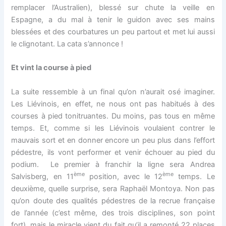
remplacer l’Australien), blessé sur chute la veille en
Espagne, a du mal à tenir le guidon avec ses mains
blessées et des courbatures un peu partout et met lui aussi
le clignotant. La cata s’annonce !
Et vint la course à pied
La suite ressemble à un final qu’on n’aurait osé imaginer.
Les Liévinois, en effet, ne nous ont pas habitués à des
courses à pied tonitruantes. Du moins, pas tous en même
temps. Et, comme si les Liévinois voulaient contrer le
mauvais sort et en donner encore un peu plus dans l’effort
pédestre, ils vont performer et venir échouer au pied du
podium. Le premier à franchir la ligne sera Andrea
ème
ème
Salvisberg, en 11
position, avec le 12
temps. Le
deuxième, quelle surprise, sera Raphaël Montoya. Non pas
qu’on doute des qualités pédestres de la recrue française
de l’année (c’est même, des trois disciplines, son point
fort), mais le miracle vient du fait qu’il a remonté 22 places