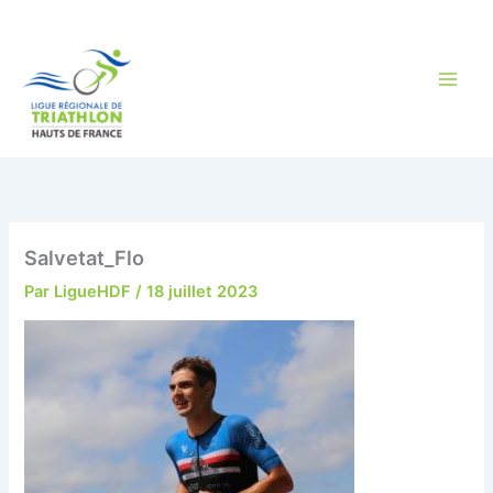
Aller
au
contenu
Salvetat_Flo
Par
LigueHDF
/
18 juillet 2023