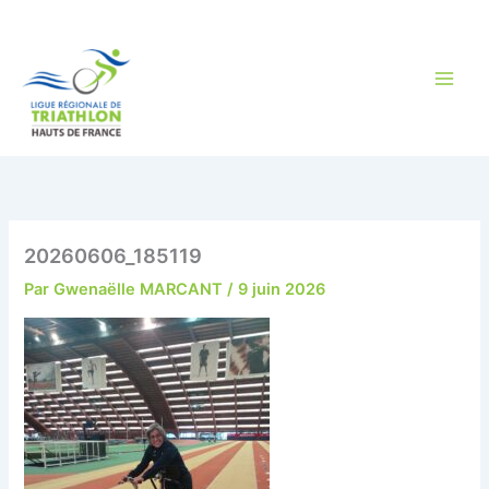
Aller
au
contenu
20260606_185119
Par
Gwenaëlle MARCANT
/
9 juin 2026