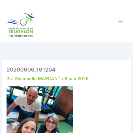
Aller
au
contenu
20260606_161204
Par
Gwenaëlle MARCANT
/
9 juin 2026