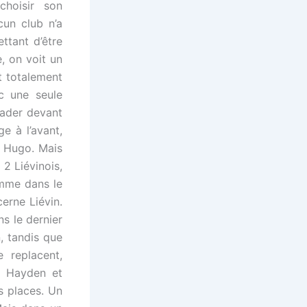
hoisir son
cun club n’a
ttant d’être
, on voit un
st totalement
c une seule
eader devant
e à l’avant,
t Hugo. Mais
2 Liévinois,
me dans le
erne Liévin.
s le dernier
n, tandis que
 replacent,
t Hayden et
s places. Un