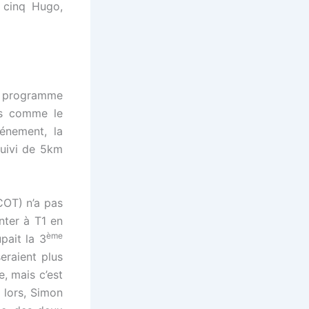
 cinq Hugo,
le programme
ais comme le
vénement, la
suivi de 5km
COT) n’a pas
nter à T1 en
ème
pait la 3
seraient plus
, mais c’est
 lors, Simon