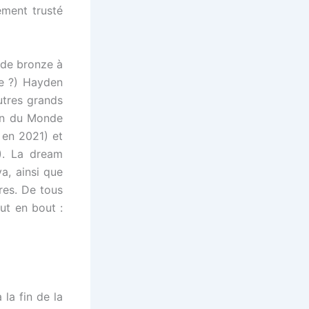
ement trusté
 de bronze à
e ?) Hayden
autres grands
on du Monde
en 2021) et
. La dream
a, ainsi que
res. De tous
ut en bout :
 la fin de la