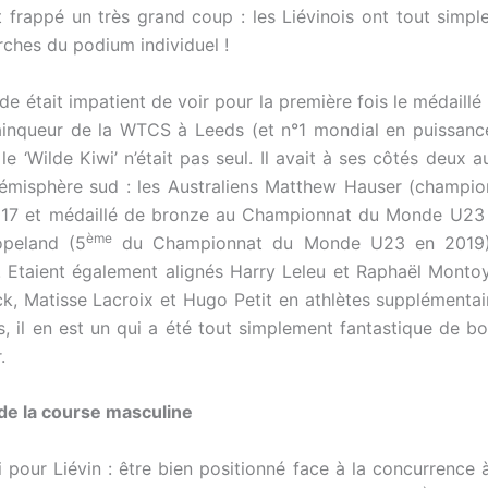
nt frappé un très grand coup : les Liévinois ont tout simpl
rches du podium individuel !
de était impatient de voir pour la première fois le médaillé
ainqueur de la WTCS à Leeds (et n°1 mondial en puissanc
le ‘Wilde Kiwi’ n’était pas seul. Il avait à ses côtés deux 
hémisphère sud : les Australiens Matthew Hauser (champi
2017 et médaillé de bronze au Championnat du Monde U23 
ème
peland (5
du Championnat du Monde U23 en 2019)
! Etaient également alignés Harry Leleu et Raphaël Montoy
, Matisse Lacroix et Hugo Petit en athlètes supplémentai
 il en est un qui a été tout simplement fantastique de bo
.
de la course masculine
 pour Liévin : être bien positionné face à la concurrence à