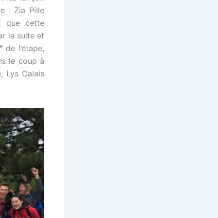
 : Zia Pille
t que cette
r la suite et
e
de l’étape,
ns le coup à
, Lys Calais