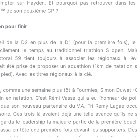
mpter sur Hayden. Et pourquoi pas retrouver dans les
me
de son deuxième GP ?
n pour finir
eil de la D2 en plus de la D1 (pour la première fois), 
fficilement le temps au traditionnel triathlon S open. M
ittoral 59 tient toujours à associer les régionaux à l’é
ait été prise de proposer un aquathlon (1km de natation 
pied). Avec les titres régionaux à la clé.
, comme une semaine plus tôt à Fourmies, Simon Duwat (
in en natation. C’est Rémi Vasse qui a eu l’honneur de poi
s que son nouveau partenaire du V.A. Tri Rémy Lagae occu
oire. Ces trois-là avaient déjà une telle avance qu’ils ne 
 garda le leadership la majeure partie de la première boucle
assa en tête une première fois devant les supporters. Dès