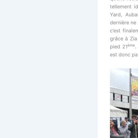
tellement i
Yard, Auba
dernière ne 
c’est final
grâce à Zia
ème
pied 21
.
est donc pa