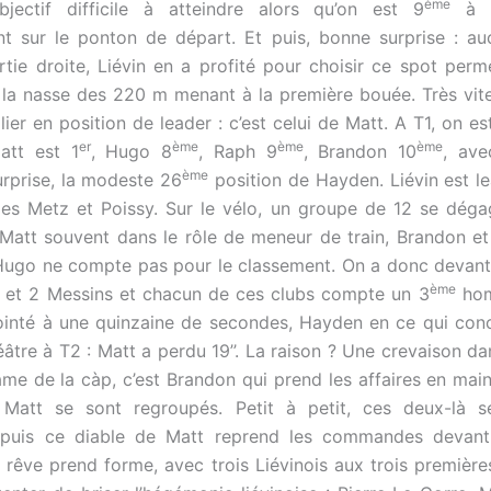
ème
bjectif difficile à atteindre alors qu’on est 9
à c
 sur le ponton de départ. Et puis, bonne surprise : au
artie droite, Liévin en a profité pour choisir ce spot perme
la nasse des 220 m menant à la première bouée. Très vite
ier en position de leader : c’est celui de Matt. A T1, on e
er
ème
ème
ème
att est 1
, Hugo 8
, Raph 9
, Brandon 10
, ave
ème
rprise, la modeste 26
position de Hayden. Liévin est l
bles Metz et Poissy. Sur le vélo, un groupe de 12 se dégag
 Matt souvent dans le rôle de meneur de train, Brandon e
 Hugo ne compte pas pour le classement. On a donc devant 
ème
s et 2 Messins et chacun de ces clubs compte un 3
hom
inté à une quinzaine de secondes, Hayden en ce qui conc
âtre à T2 : Matt a perdu 19’’. La raison ? Une crevaison dan
tame de la càp, c’est Brandon qui prend les affaires en mai
Matt se sont regroupés. Petit à petit, ces deux-là se
 puis ce diable de Matt reprend les commandes devan
 rêve prend forme, avec trois Liévinois aux trois première