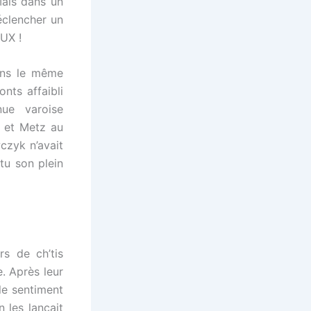
Mais dans un
éclencher un
EUX !
ans le même
nts affaibli
ue varoise
 et Metz au
czyk n’avait
tu son plein
rs de ch’tis
e. Après leur
le sentiment
 les lançait