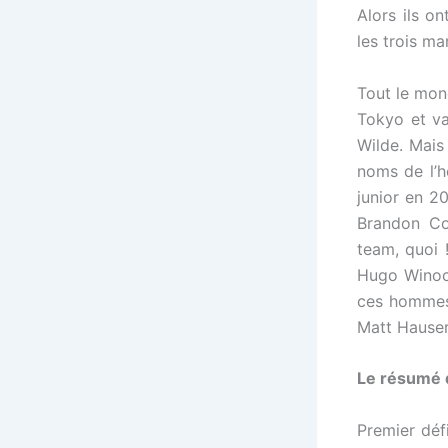
Alors ils o
les trois ma
Tout le mon
Tokyo et v
Wilde. Mais 
noms de l’
junior en 
Brandon Co
team, quoi 
Hugo Winock
ces hommes,
Matt Hauser
Le résumé 
Premier défi