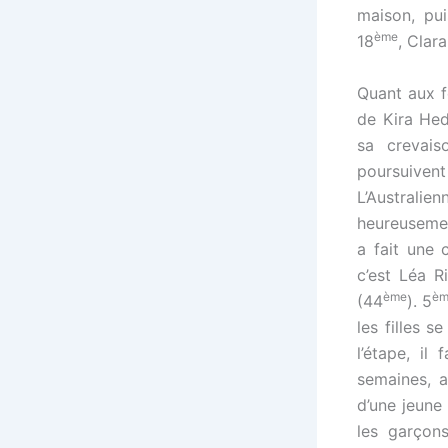
maison, pui
ème
18
, Clar
Quant aux f
de Kira Hed
sa crevais
poursuivent 
L’Australi
heureusemen
a fait une 
c’est Léa R
ème
èm
(44
). 5
les filles 
l’étape, i
semaines, 
d’une jeune
les garçons