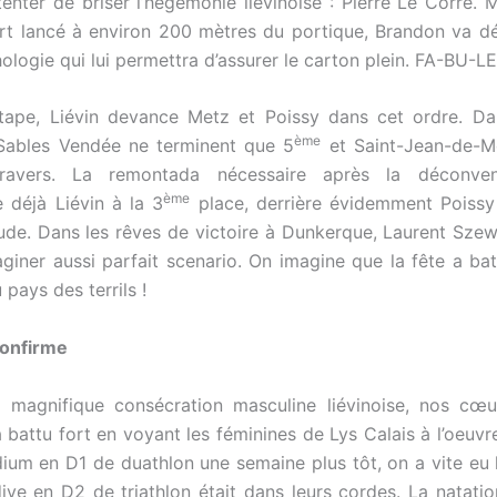
nter de briser l’hégémonie liévinoise : Pierre Le Corre. 
ort lancé à environ 200 mètres du portique, Brandon va d
hologie qui lui permettra d’assurer le carton plein. FA-BU-L
étape, Liévin devance Metz et Poissy dans cet ordre. D
ème
 Sables Vendée ne terminent que 5
et Saint-Jean-de-Mo
ravers. La remontada nécessaire après la déconven
ème
e déjà Liévin à la 3
place, derrière évidemment Poissy
de. Dans les rêves de victoire à Dunkerque, Laurent Szew
giner aussi parfait scenario. On imagine que la fête a bat
 pays des terrils !
confirme
 magnifique consécration masculine liévinoise, nos cœu
 battu fort en voyant les féminines de Lys Calais à l’oeuvr
ium en D1 de duathlon une semaine plus tôt, on a vite eu 
dive en D2 de triathlon était dans leurs cordes. La natation