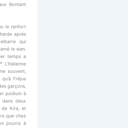
ux Bontant
c le renfort
charde après
elbarre qui
tamé le sien.
ier temps a
e
. L’Italienne
e souvent,
 qu’à Fréjus
des garçons,
un podium à
z dans deux
de Kira, et
ors que chez
’on pourra à