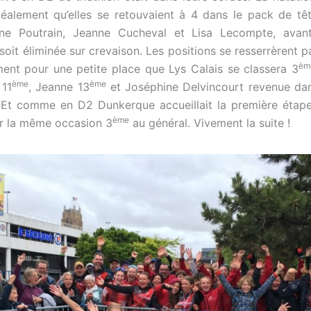
déalement qu’elles se retouvaient à 4 dans le pack de tête
ne Poutrain, Jeanne Cucheval et Lisa Lecompte, avan
soit éliminée sur crevaison. Les positions se resserrèrent pa
èm
ement pour une petite place que Lys Calais se classera 3
ème
ème
 11
, Jeanne 13
et Joséphine Delvincourt revenue da
 Et comme en D2 Dunkerque accueillait la première étape
ème
r la même occasion 3
au général. Vivement la suite !