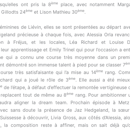
ème
squ’elles ont pris la 8
place, avec notamment Marga
ème
ème
a Gillodts 24
et Lison Mathieu 30
.
éminines de Liévin, elles se sont présentées au départ ave
geland précieuse à chaque fois, avec Alessia Orla revan
on à Fréjus, et les locales, Léa Richard et Louise D
leur apprentissage et Emily Trinel qui pour l’occasion a en
enne qui a connu une course très moyenne dans un prem
èm
t démontré son immense talent à pied pour se classer 7
ème
course très satisfaisante qui l’a mise au 14
rang. Comm
ème
ichard qui a joué le rôle de 3
. Elle aussi a été mieux
e
de l’étape, à défaut d’effectuer la remontée vertigineuse 
ème
se replacent tout de même au 8
rang. Pour ambitionner 
l faudra aligner la dream team. Prochain épisode à Met
avec sans doute la présence de Jaz Hedgeland, la sœur 
 Suissesse à découvrir, Livia Gross, aux côtés d’Alessia, al
, la composition reste à affiner, mais on sait déjà qu