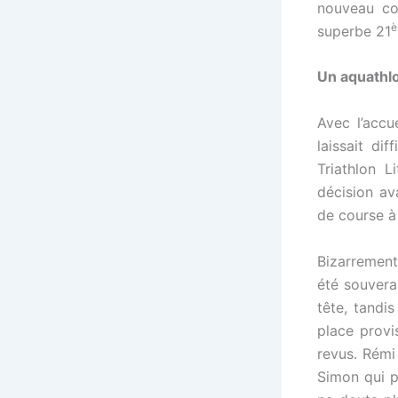
nouveau co
è
superbe 21
Un aquathlo
Avec l’accu
laissait di
Triathlon L
décision av
de course à 
Bizarrement
été souvera
tête, tandi
place provis
revus. Rémi
Simon qui p