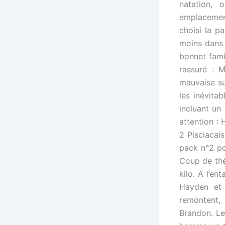
natation, o
emplacement
choisi la p
moins dans 
bonnet famil
rassuré : M
mauvaise su
les inévita
incluant un
attention :
2 Pisciacai
pack n°2 po
Coup de thé
kilo. A l’en
Hayden et 
remontent,
Brandon. Le