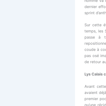
homme va te
dernier eff
sprint d’ant
Sur cette 
temps, les
passe à t
repositionn
coude à cou
pas osé ima
de retour au
Lys Calais 
Avant cette
avaient déjà
premier pod
qu’une réci