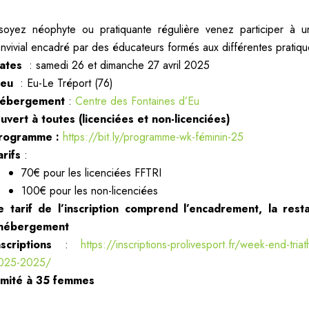
oyez néophyte ou pratiquante régulière venez participer à 
convivial encadré par des éducateurs formés aux différentes pratiqu
ates
: samedi 26 et dimanche 27 avril 2025
ieu
: Eu-Le Tréport (76)
ébergement
:
Centre des Fontaines d’Eu
uvert à toutes (licenciées et non-licenciées)
rogramme :
https://bit.ly/programme-wk-féminin-25
arifs
:
70€ pour les licenciées FFTRI
100€ pour les non-licenciées
e tarif de l’inscription comprend l’encadrement, la rest
’hébergement
nscriptions
:
https://inscriptions-prolivesport.fr/week-end-triat
025-2025/
imité à 35 femmes