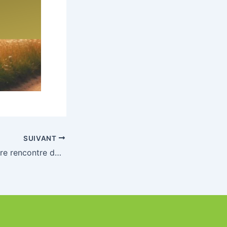
SUIVANT
Save the date : 1ère rencontre des Présidents de clubs et AG Élective