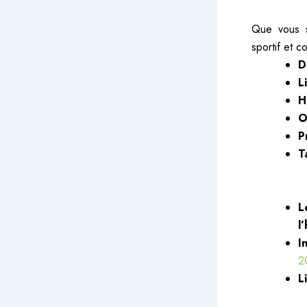
Que vous s
sportif et 
D
L
H
O
P
T
L
l
I
2
L