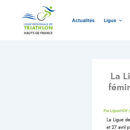
Aller
au
contenu
Actualités
Ligue
La L
fémin
Par
LigueHDF
La Ligue de
et 27 avril 