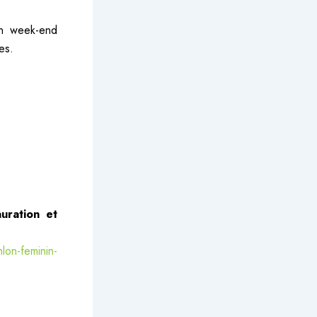
un week-end
es.
auration et
hlon-feminin-