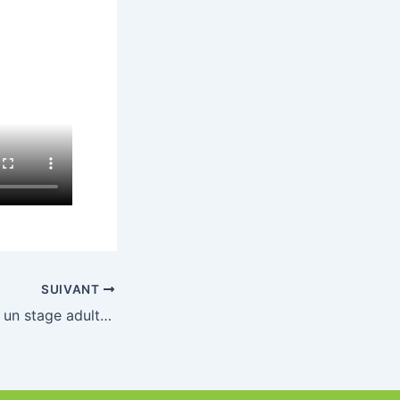
SUIVANT
La Ligue organise un stage adultes d’apprentissage de la natation le samedi 03 février à Cambrai (59)