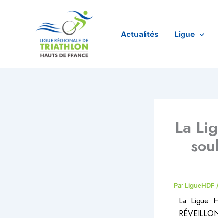
Aller
au
contenu
Actualités
Ligue
La Li
sou
Par
LigueHDF
La Ligue H
RÉVEILLON,