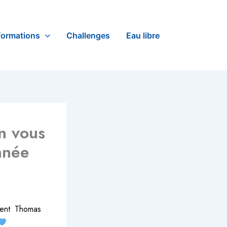
formations
Challenges
Eau libre
n vous
nnée
dent Thomas