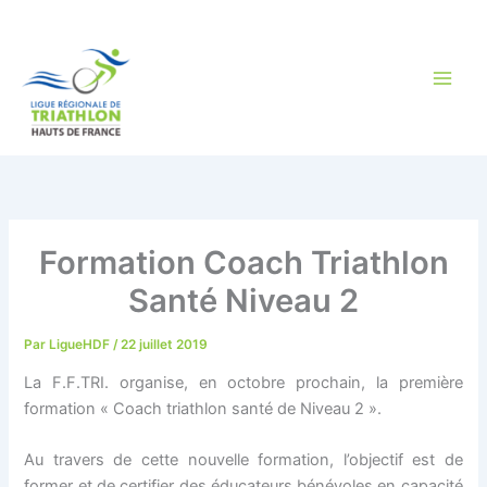
Aller
au
contenu
Formation Coach Triathlon
Santé Niveau 2
Par
LigueHDF
/
22 juillet 2019
La F.F.TRI. organise, en octobre prochain, la première
formation « Coach triathlon santé de Niveau 2 ».
Au travers de cette nouvelle formation, l’objectif est de
former et de certifier des éducateurs bénévoles en capacité