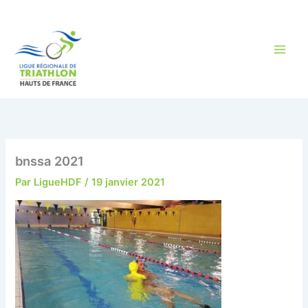
Aller
au
contenu
bnssa 2021
Par
LigueHDF
/
19 janvier 2021