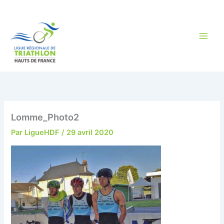
Aller
au
contenu
Lomme_Photo2
Par
LigueHDF
/
29 avril 2020