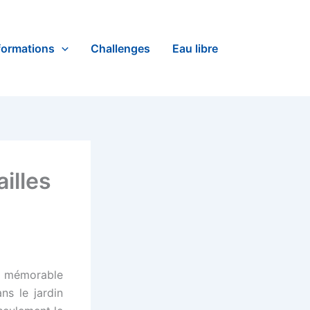
formations
Challenges
Eau libre
illes
n mémorable
ns le jardin