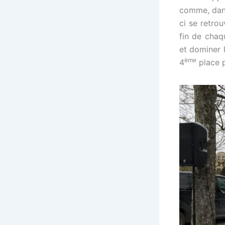
comme, dans
ci se retrou
fin de chaq
et dominer 
ème
4
place p