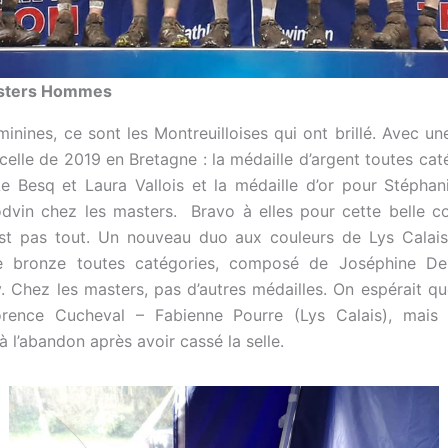
sters Hommes
minines, ce sont les Montreuilloises qui ont brillé. Avec un
 celle de 2019 en Bretagne : la médaille d’argent toutes cat
e Besq et Laura Vallois et la médaille d’or pour Stéphan
dvin chez les masters. Bravo à elles pour cette belle co
st pas tout. Un nouveau duo aux couleurs de Lys Calais
e bronze toutes catégories, composé de Joséphine Del
. Chez les masters, pas d’autres médailles. On espérait q
rence Cucheval – Fabienne Pourre (Lys Calais), mais e
à l’abandon après avoir cassé la selle.