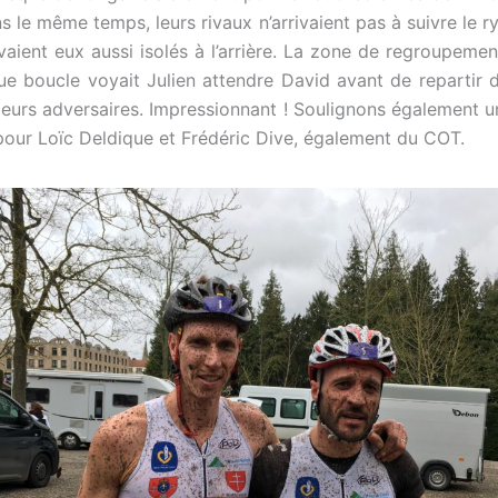
 le même temps, leurs rivaux n’arrivaient pas à suivre le r
vaient eux aussi isolés à l’arrière. La zone de regroupemen
ue boucle voyait Julien attendre David avant de repartir d
leurs adversaires. Impressionnant ! Soulignons également un
our Loïc Deldique et Frédéric Dive, également du COT.