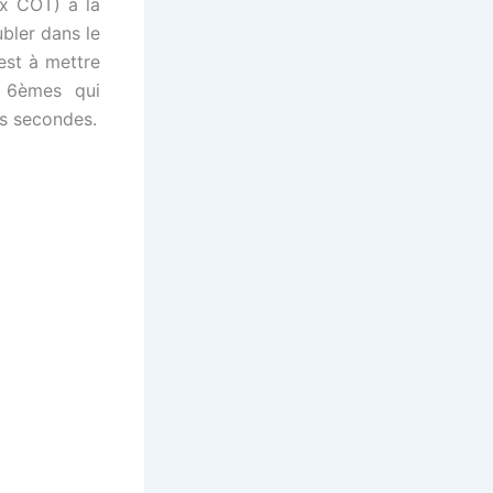
ex COT) à la
bler dans le
est à mettre
s 6èmes qui
s secondes.