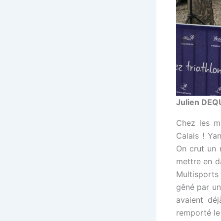
Julien DEQU
Chez les ma
Calais ! Ya
On crut un
mettre en d
Multisport
gêné par un
avaient déj
remporté le