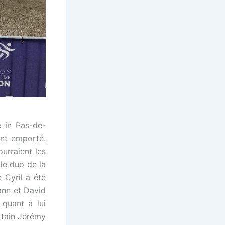
e in Pas-de-
ont emporté.
rraient les
le duo de la
Cyril a été
ann et David
 quant à lui
rtain Jérémy