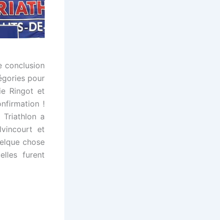
e conclusion
égories pour
ie Ringot et
nfirmation !
 Triathlon a
vincourt et
uelque chose
lles furent