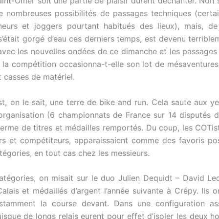
aint-Omer soit une partie de plaisir durent déchanter. Non 
de nombreuses possibilités de passages techniques (certa
urs et joggers pourtant habitués des lieux), mais, de 
 s’était gorgé d’eau ces derniers temps, est devenu terriblem
avec les nouvelles ondées de ce dimanche et les passages
i la compétition occasionna-t-elle son lot de mésaventure
t casses de matériel.
t, on le sait, une terre de bike and run. Cela saute aux ye
organisation (6 championnats de France sur 14 disputés 
rme de titres et médailles remportés. Du coup, les COTiste
rs et compétiteurs, apparaissaient comme des favoris po
tégories, en tout cas chez les messieurs.
atégories, on misait sur le duo Julien Dequidt – David Lecl
alais et médaillés d’argent l’année suivante à Crépy. Ils 
nstamment la course devant. Dans une configuration ass
puisque de longs relais eurent pour effet d’isoler les deux