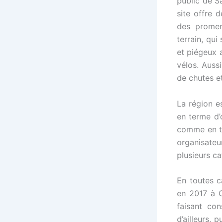
public de S
site offre 
des promene
terrain, qui
et piégeux 
vélos. Auss
de chutes e
La région es
en terme d’
comme en te
organisateu
plusieurs ca
En toutes c
en 2017 à C
faisant co
d’ailleurs, 