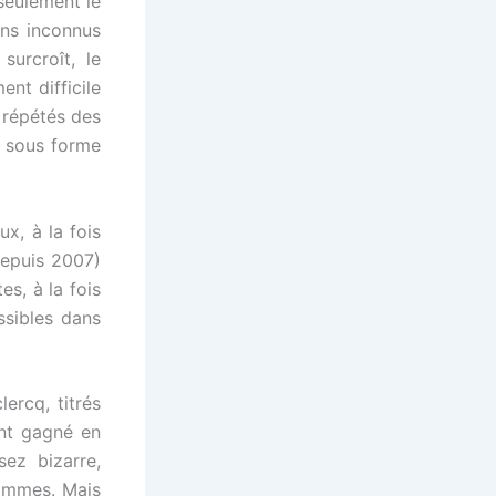
seulement le
ins inconnus
surcroît, le
ent difficile
 répétés des
s sous forme
ux, à la fois
depuis 2007)
s, à la fois
ssibles dans
ercq, titrés
ont gagné en
ez bizarre,
 hommes. Mais