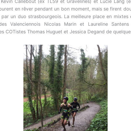
 Kevin Callebout (ex TL59 et Gravelines) et Lucie Lang (
ls purent en rêver pendant un bon moment, mais se firent dou
r par un duo strasbourgeois. La meilleure place en mixtes 
des Valenciennois Nicolas Marin et Laureline Santen
es COTistes Thomas Huguet et Jessica Degand de quelque