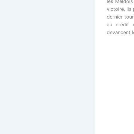
les Meldois
victoire. I
dernier tou
au crédit 
devancent l