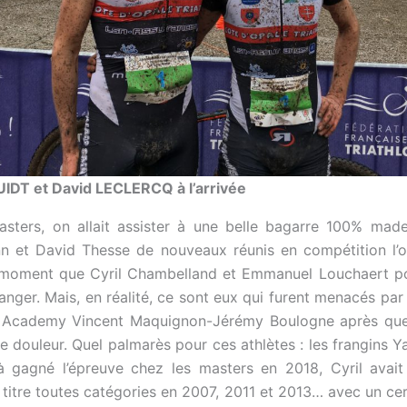
IDT et David LECLERCQ à l’arrivée
sters, on allait assister à une belle bagarre 100% mad
nn et David Thesse de nouveaux réunis en compétition l’
 moment que Cyril Chambelland et Emmanuel Louchaert pou
anger. Mais, en réalité, ce sont eux qui furent menacés par 
s Academy Vincent Maquignon-Jérémy Boulogne après que 
e douleur. Quel palmarès pour ces athlètes : les frangins Y
à gagné l’épreuve chez les masters en 2018, Cyril avait
 titre toutes catégories en 2007, 2011 et 2013… avec un ce