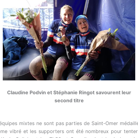
Claudine Podvin et Stéphanie Ringot savourent leur
second titre
équipes mixtes ne sont pas parties de Saint-Omer médaill
me vibré et les supporters ont été nombreux pour tenter