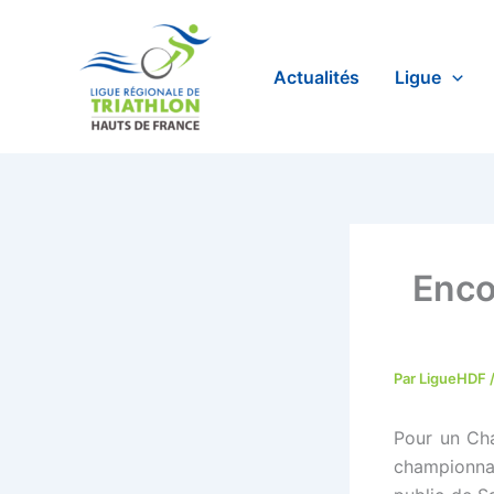
Aller
au
contenu
Actualités
Ligue
Enco
Par
LigueHDF
Pour un Ch
championnat